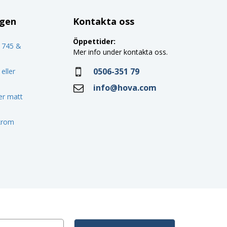
ggen
Kontakta oss
Öppettider:
o 745 &
Mer info under kontakta oss.
0506-351 79
eller
info@hova.com
ler matt
 krom