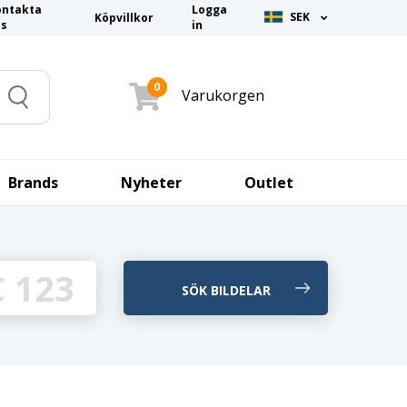
ontakta
Logga
SEK
Köpvillkor
ss
in
0
Varukorgen
Search
Brands
Nyheter
Outlet