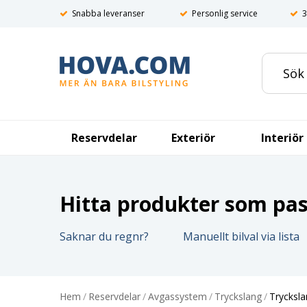
Snabba leveranser
Personlig service
3
Reservdelar
Exteriör
Interiör
Hitta produkter som pass
Saknar du regnr?
Manuellt bilval via lista
Hem
/
Reservdelar
/
Avgassystem
/
Tryckslang
/
Tryckslan