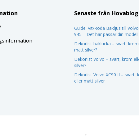
mation
Senaste från Hovablo
s
Guide: Vit/Röda Bakljus till Volv
945 – Det här passar din modell
gsinformation
Dekorlist baklucka – svart, krom 
matt silver?
Dekorlist Volvo – svart, krom el
silver?
Dekorlist Volvo XC90 II – svart,
eller matt silver