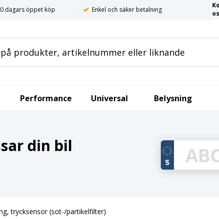
K
0 dagars öppet köp
Enkel och säker betalning
o
Performance
Universal
Belysning
ar din bil
g, trycksensor (sot-/partikelfilter)