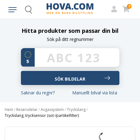
0
Search
Hitta produkter som passar din bil
Sök på ditt regnummer
Saknar du regnr?
Manuellt bilval via lista
Hem
/
Reservdelar
/
Avgassystem
/
Tryckslang
/
Tryckslang, trycksensor (sot-/partikelfilter)