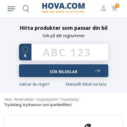
0
Search
Hitta produkter som passar din bil
Sök på ditt regnummer
Saknar du regnr?
Manuellt bilval via lista
Hem
/
Reservdelar
/
Avgassystem
/
Tryckslang
/
Tryckslang, trycksensor (sot-/partikelfilter)