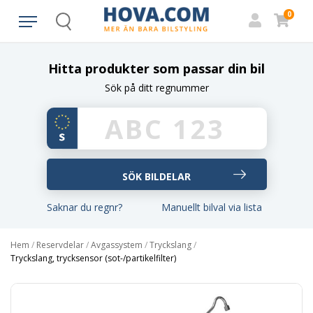
0
Search
Hitta produkter som passar din bil
Sök på ditt regnummer
Saknar du regnr?
Manuellt bilval via lista
Hem
/
Reservdelar
/
Avgassystem
/
Tryckslang
/
Tryckslang, trycksensor (sot-/partikelfilter)