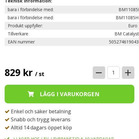
Teknisk information:
bara i förbindelse med:
BM11085
bara i förbindelse med:
BM11085H
Produkt uppfyller:
Euro 
Tillverkare
BM Catalyst
EAN nummer
505274619043
−
+
829 kr
/ st
Enkel och säker betalning
Snabb och trygg leverans
Alltid 14 dagars öppet köp
I LAGER HOS LEV. LEVERANSTID 6-10 VARDAGAR