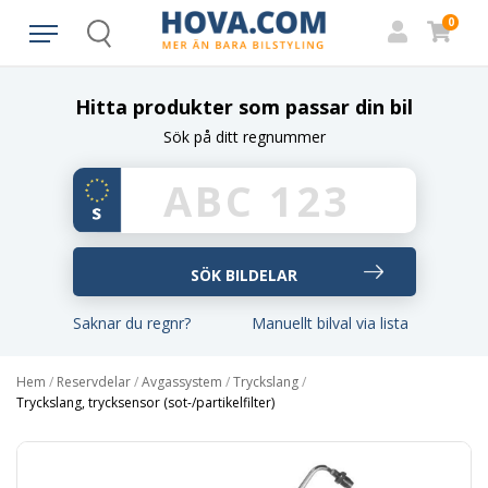
0
Search
Hitta produkter som passar din bil
Sök på ditt regnummer
Saknar du regnr?
Manuellt bilval via lista
Hem
/
Reservdelar
/
Avgassystem
/
Tryckslang
/
Tryckslang, trycksensor (sot-/partikelfilter)