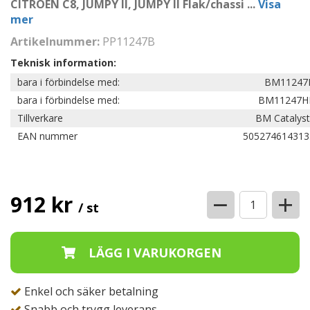
CITROËN C8, JUMPY II, JUMPY II Flak/chassi
...
Visa
mer
Artikelnummer:
PP11247B
Teknisk information:
bara i förbindelse med:
BM11247
bara i förbindelse med:
BM11247H
Tillverkare
BM Catalyst
EAN nummer
505274614313
−
+
912 kr
/ st
Enkel och säker betalning
Snabb och trygg leverans