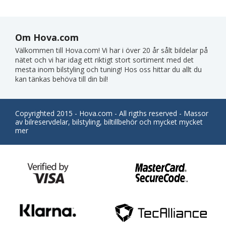
Om Hova.com
Välkommen till Hova.com! Vi har i över 20 år sålt bildelar på
nätet och vi har idag ett riktigt stort sortiment med det
mesta inom bilstyling och tuning! Hos oss hittar du allt du
kan tänkas behöva till din bil!
Copyrighted 2015 - Hova.com - All rigths reserved - Massor
av bilreservdelar, bilstyling, biltillbehör och mycket mycket
mer