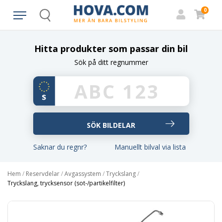
0
Search
Hitta produkter som passar din bil
Sök på ditt regnummer
Saknar du regnr?
Manuellt bilval via lista
Hem
/
Reservdelar
/
Avgassystem
/
Tryckslang
/
Tryckslang, trycksensor (sot-/partikelfilter)