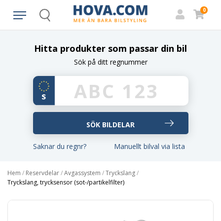
0
Search
Hitta produkter som passar din bil
Sök på ditt regnummer
Saknar du regnr?
Manuellt bilval via lista
Hem
/
Reservdelar
/
Avgassystem
/
Tryckslang
/
Tryckslang, trycksensor (sot-/partikelfilter)