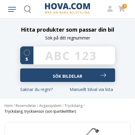
0
Search
Hitta produkter som passar din bil
Sök på ditt regnummer
Saknar du regnr?
Manuellt bilval via lista
Hem
/
Reservdelar
/
Avgassystem
/
Tryckslang
/
Tryckslang, trycksensor (sot-/partikelfilter)