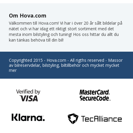
Om Hova.com
Välkommen till Hova.com! Vi har i över 20 år sålt bildelar på
nätet och vi har idag ett riktigt stort sortiment med det
mesta inom bilstyling och tuning! Hos oss hittar du allt du
kan tänkas behöva till din bil!
Copyrighted 2015 - Hova.com - All rigths reserved - Massor
av bilreservdelar, bilstyling, biltillbehör och mycket mycket
mer