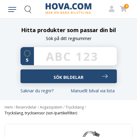
0
Search
Hitta produkter som passar din bil
Sök på ditt regnummer
Saknar du regnr?
Manuellt bilval via lista
Hem
/
Reservdelar
/
Avgassystem
/
Tryckslang
/
Tryckslang, trycksensor (sot-/partikelfilter)