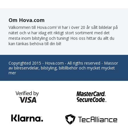
Om Hova.com
Välkommen till Hova.com! Vi har i över 20 år sålt bildelar på
nätet och vi har idag ett riktigt stort sortiment med det
mesta inom bilstyling och tuning! Hos oss hittar du allt du
kan tänkas behöva till din bil!
Copyrighted 2015 - Hova.com - All rigths reserved - Massor
av bilreservdelar, bilstyling, biltillbehör och mycket mycket
mer