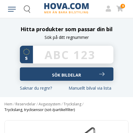
0
Search
Hitta produkter som passar din bil
Sök på ditt regnummer
Saknar du regnr?
Manuellt bilval via lista
Hem
/
Reservdelar
/
Avgassystem
/
Tryckslang
/
Tryckslang, trycksensor (sot-/partikelfilter)