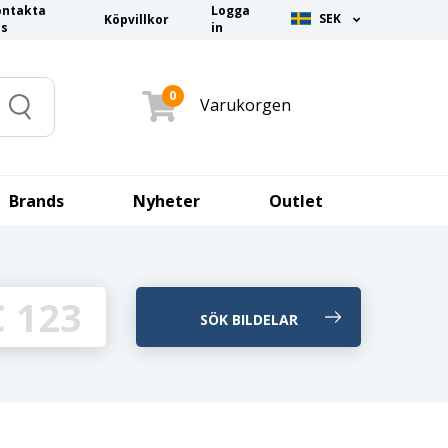
ontakta
Logga
SEK
Köpvillkor
ss
in
0
Varukorgen
Search
Brands
Nyheter
Outlet