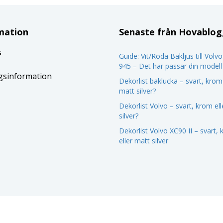
mation
Senaste från Hovablo
s
Guide: Vit/Röda Bakljus till Volv
945 – Det här passar din modell
gsinformation
Dekorlist baklucka – svart, krom 
matt silver?
Dekorlist Volvo – svart, krom el
silver?
Dekorlist Volvo XC90 II – svart,
eller matt silver