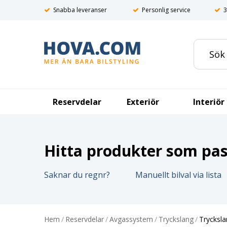
Snabba leveranser
Personlig service
3
Reservdelar
Exteriör
Interiör
Hitta produkter som pass
Saknar du regnr?
Manuellt bilval via lista
Hem
/
Reservdelar
/
Avgassystem
/
Tryckslang
/
Tryckslan