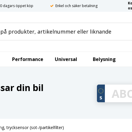
K
0 dagars öppet köp
Enkel och säker betalning
o
Performance
Universal
Belysning
ar din bil
g, trycksensor (sot-/partikelfilter)