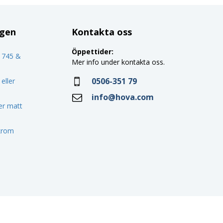
ggen
Kontakta oss
Öppettider:
o 745 &
Mer info under kontakta oss.
0506-351 79
eller
info@hova.com
ler matt
 krom