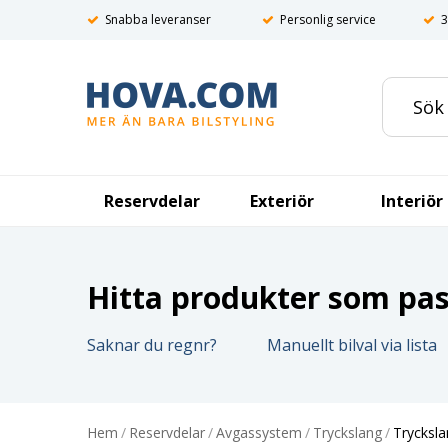
Snabba leveranser
Personlig service
3
Reservdelar
Exteriör
Interiör
Hitta produkter som pass
Saknar du regnr?
Manuellt bilval via lista
Hem
/
Reservdelar
/
Avgassystem
/
Tryckslang
/
Tryckslan