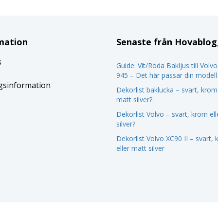
mation
Senaste från Hovablo
s
Guide: Vit/Röda Bakljus till Volv
945 – Det här passar din modell
gsinformation
Dekorlist baklucka – svart, krom 
matt silver?
Dekorlist Volvo – svart, krom el
silver?
Dekorlist Volvo XC90 II – svart,
eller matt silver