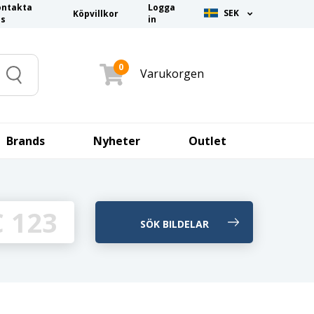
ontakta
Logga
SEK
Köpvillkor
ss
in
0
Varukorgen
Search
Brands
Nyheter
Outlet