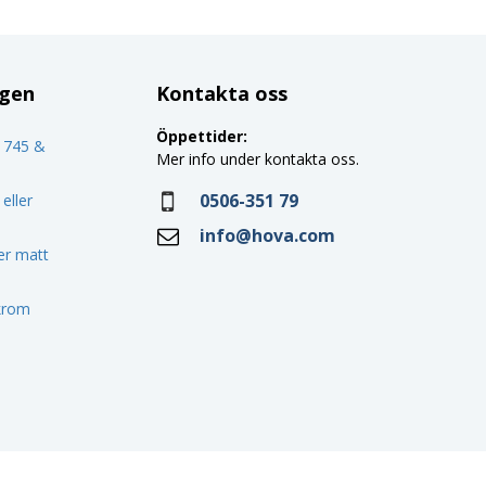
ggen
Kontakta oss
Öppettider:
o 745 &
Mer info under kontakta oss.
0506-351 79
eller
info@hova.com
ler matt
 krom