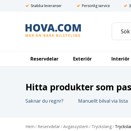
Snabba leveranser
Personlig service
3
Reservdelar
Exteriör
Interiör
Hitta produkter som pass
Saknar du regnr?
Manuellt bilval via lista
Hem
/
Reservdelar
/
Avgassystem
/
Tryckslang
/
Trycksla