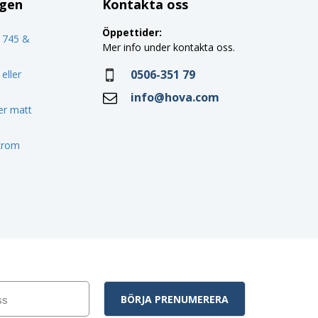
ggen
Kontakta oss
Öppettider:
o 745 &
Mer info under kontakta oss.
0506-351 79
eller
info@hova.com
ler matt
 krom