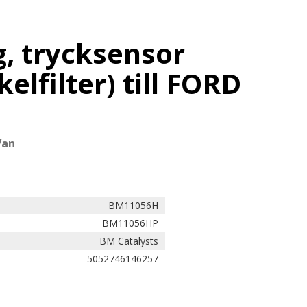
, trycksensor
kelfilter) till FORD
Van
BM11056H
BM11056HP
BM Catalysts
5052746146257