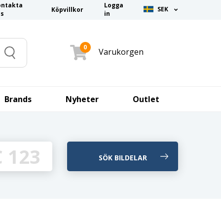
ontakta
Logga
SEK
Köpvillkor
ss
in
0
Varukorgen
Search
Brands
Nyheter
Outlet