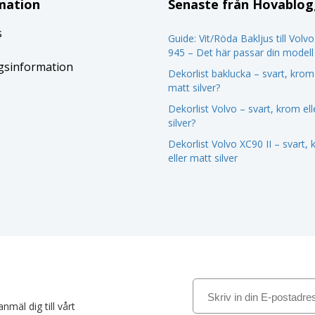
mation
Senaste från Hovablo
s
Guide: Vit/Röda Bakljus till Volv
945 – Det här passar din modell
gsinformation
Dekorlist baklucka – svart, krom 
matt silver?
Dekorlist Volvo – svart, krom el
silver?
Dekorlist Volvo XC90 II – svart,
eller matt silver
nmäl dig till vårt