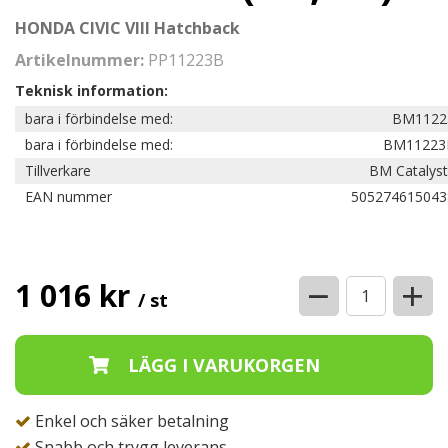
HONDA CIVIC VIII Hatchback
Artikelnummer:
PP11223B
Teknisk information:
bara i förbindelse med:
BM1122
bara i förbindelse med:
BM11223
Tillverkare
BM Catalyst
EAN nummer
505274615043
−
+
1 016 kr
/ st
Enkel och säker betalning
Snabb och trygg leverans