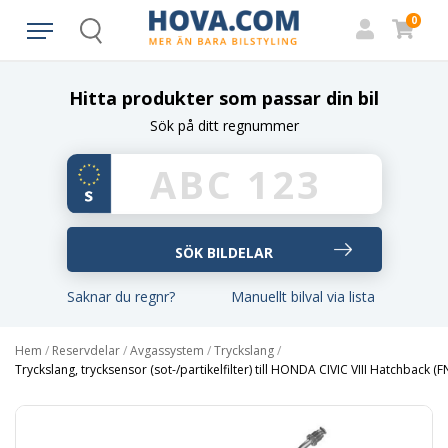
0
Search
Hitta produkter som passar din bil
Sök på ditt regnummer
Saknar du regnr?
Manuellt bilval via lista
Hem
/
Reservdelar
/
Avgassystem
/
Tryckslang
/
Tryckslang, trycksensor (sot-/partikelfilter) till HONDA CIVIC VIII Hatchback (FN