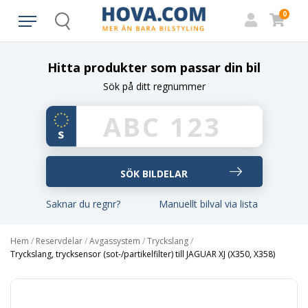
0
Search
Hitta produkter som passar din bil
Sök på ditt regnummer
Saknar du regnr?
Manuellt bilval via lista
Hem
/
Reservdelar
/
Avgassystem
/
Tryckslang
/
Tryckslang, trycksensor (sot-/partikelfilter) till JAGUAR XJ (X350, X358)