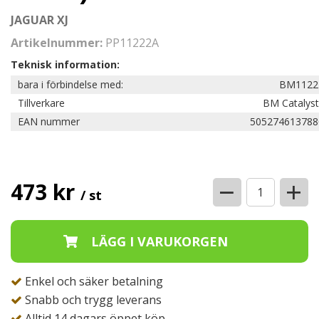
JAGUAR XJ
Artikelnummer:
PP11222A
Teknisk information:
bara i förbindelse med:
BM1122
Tillverkare
BM Catalyst
EAN nummer
505274613788
−
+
473 kr
/ st
Enkel och säker betalning
Snabb och trygg leverans
Alltid 14 dagars öppet köp