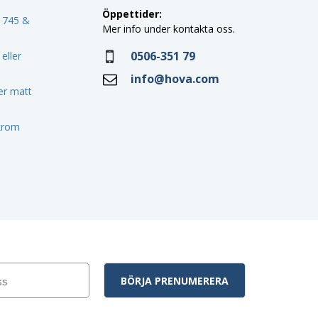
Öppettider:
o 745 &
Mer info under kontakta oss.
0506-351 79
eller
info@hova.com
ler matt
 krom