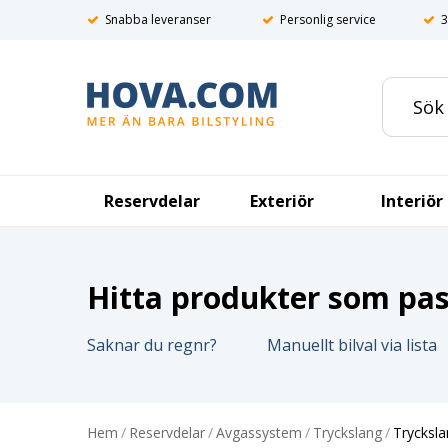
Snabba leveranser
Personlig service
3
Reservdelar
Exteriör
Interiör
Hitta produkter som pass
Saknar du regnr?
Manuellt bilval via lista
Hem
/
Reservdelar
/
Avgassystem
/
Tryckslang
/
Trycksla