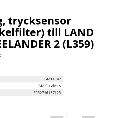
, trycksensor
kelfilter) till LAND
ELANDER 2 (L359)
2
BM11047
BM Catalysts
5052746137125