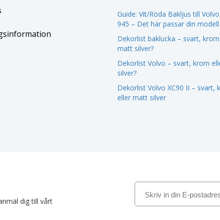
s
Guide: Vit/Röda Bakljus till Volv
945 – Det här passar din modell
gsinformation
Dekorlist baklucka – svart, krom 
matt silver?
Dekorlist Volvo – svart, krom el
silver?
Dekorlist Volvo XC90 II – svart,
eller matt silver
nmäl dig till vårt