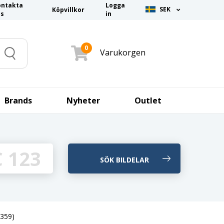
ontakta
Logga
SEK
Köpvillkor
ss
in
0
Varukorgen
Search
Brands
Nyheter
Outlet
L359)