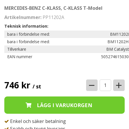
MERCEDES-BENZ C-KLASS, C-KLASS T-Model
Artikelnummer:
PP11202A
Teknisk information:
bara i förbindelse med:
BM11202
bara i förbindelse med:
BM11202H
Tillverkare
BM Catalyst
EAN nummer
505274615030
−
+
746 kr
/ st
Enkel och säker betalning
Snabb och trygg leverans