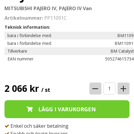
MITSUBISHI PAJERO IV, PAJERO IV Van
Artikelnummer:
PP11091C
Teknisk information:
bara i förbindelse med:
BM1109
bara i förbindelse med:
BM11091
Tillverkare
BM Catalyst
EAN nummer
505274615734
−
+
2 066 kr
/ st
Enkel och säker betalning
Snabb och trygg leverans