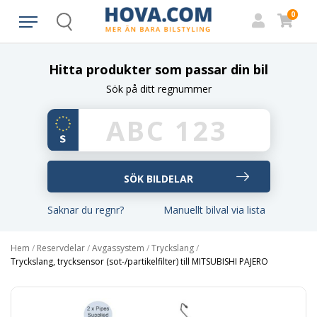
0
Search
Hitta produkter som passar din bil
Sök på ditt regnummer
Saknar du regnr?
Manuellt bilval via lista
Hem
/
Reservdelar
/
Avgassystem
/
Tryckslang
/
Tryckslang, trycksensor (sot-/partikelfilter) till MITSUBISHI PAJERO