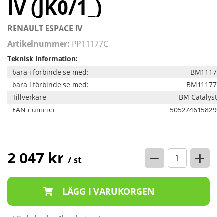
Artikelnummer:
PP11177C
Teknisk information:
bara i förbindelse med:
BM1117
bara i förbindelse med:
BM11177
Tillverkare
BM Catalys
EAN nummer
505274615829
−
+
2 047 kr
/ st
Enkel och säker betalning
Snabb och trygg leverans
Alltid 14 dagars öppet köp