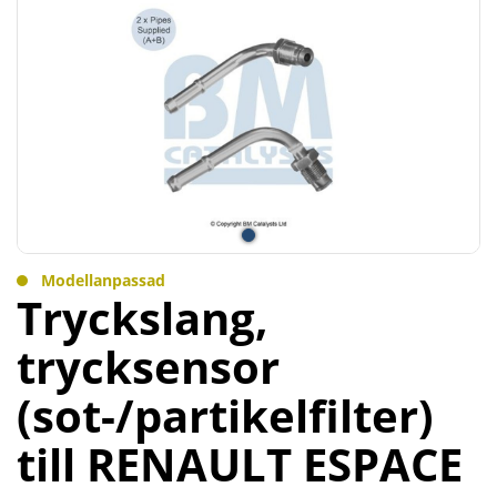
Modellanpassad
Tryckslang, trycksensor
(sot-/partikelfilter) till
RENAULT ESPACE IV
(JK0/1_)
RENAULT ESPACE IV