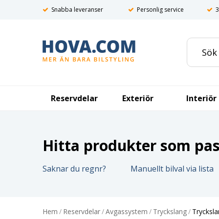
Snabba leveranser
Personlig service
3
Reservdelar
Exteriör
Interiör
Hitta produkter som pass
Saknar du regnr?
Manuellt bilval via lista
Hem
/
Reservdelar
/
Avgassystem
/
Tryckslang
/
Trycksla