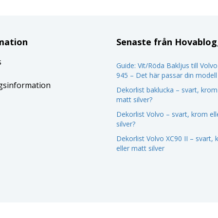
mation
Senaste från Hovablo
s
Guide: Vit/Röda Bakljus till Volv
945 – Det här passar din modell
gsinformation
Dekorlist baklucka – svart, krom 
matt silver?
Dekorlist Volvo – svart, krom el
silver?
Dekorlist Volvo XC90 II – svart,
eller matt silver