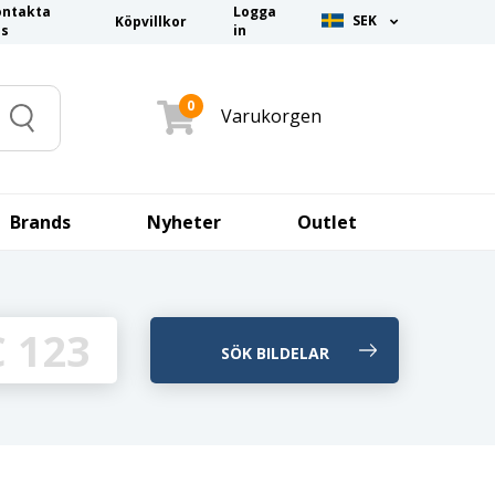
ontakta
Logga
SEK
Köpvillkor
ss
in
0
Varukorgen
Search
Brands
Nyheter
Outlet