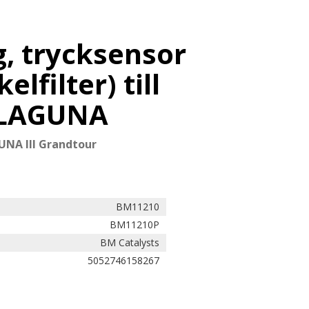
, trycksensor
elfilter) till
 LAGUNA
UNA III Grandtour
BM11210
BM11210P
BM Catalysts
5052746158267