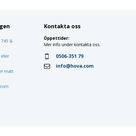
ggen
Kontakta oss
Öppettider:
o 745 &
Mer info under kontakta oss.
0506-351 79
eller
info@hova.com
ler matt
 krom