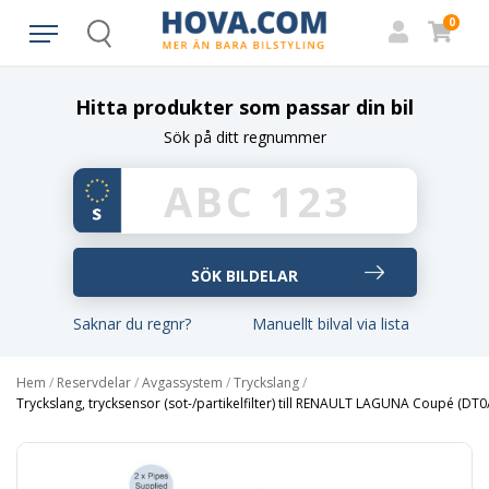
0
Search
Hitta produkter som passar din bil
Sök på ditt regnummer
Saknar du regnr?
Manuellt bilval via lista
Hem
/
Reservdelar
/
Avgassystem
/
Tryckslang
/
Tryckslang, trycksensor (sot-/partikelfilter) till RENAULT LAGUNA Coupé (DT0