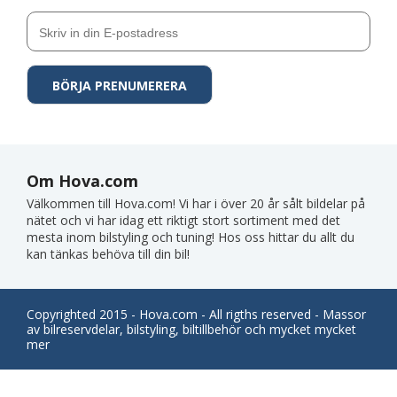
Om Hova.com
Välkommen till Hova.com! Vi har i över 20 år sålt bildelar på
nätet och vi har idag ett riktigt stort sortiment med det
mesta inom bilstyling och tuning! Hos oss hittar du allt du
kan tänkas behöva till din bil!
Copyrighted 2015 - Hova.com - All rigths reserved - Massor
av bilreservdelar, bilstyling, biltillbehör och mycket mycket
mer