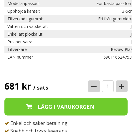
Modellanpassad:
För bästa passfor
Upphöjda kanter:
3-5c
Tillverkad i gummi:
Fri från gummido
Vatten och vätsketät:
Enkel att plocka ut:
Pris per sats:
Tillverkare
Rezaw Plas
EAN nummer
590116524753
−
+
681 kr
/ sats
Enkel och säker betalning
Snabb och trygg leverans