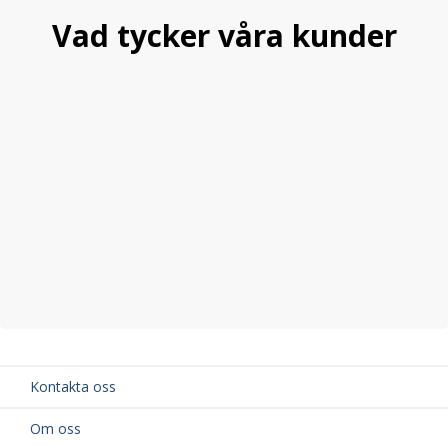
fästen även för bakmattorna måste du köpa till clips, se
Vad tycker våra kunder
relaterade produkter längre ner på denna sida.
Kontakta oss
Om oss