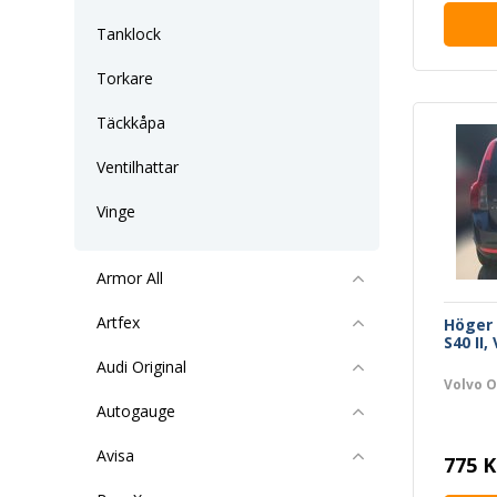
Tanklock
Torkare
Täckkåpa
Ventilhattar
Vinge
Armor All
Artfex
Höger 
S40 II,
Audi Original
Volvo O
Autogauge
Avisa
775 K