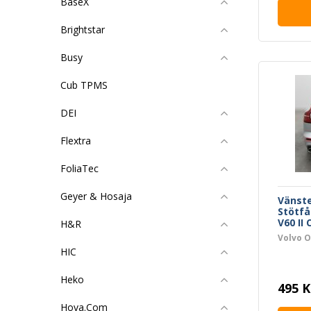
BaseX
Brightstar
Busy
Cub TPMS
DEI
Flextra
FoliaTec
Geyer & Hosaja
Vänste
Stötfå
V60 II 
H&R
Volvo O
HIC
Heko
495 K
Hova.Com