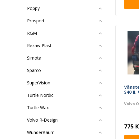
Poppy
Prosport
RGM
Rezaw Plast
Simota
Sparco
SuperVision
Vänste
S40 II,
Turtle Nordic
Volvo O
Turtle Wax
Volvo R-Design
775 K
WunderBaum