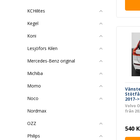
KCHilites
Kegel
Koni
Lesjöfors Kilen
Mercedes-Benz original
Michiba
Momo
Vänste
Stötfå
Noco
2017->
Volvo O
Nordmax
från 20
OZZ
540 K
Philips