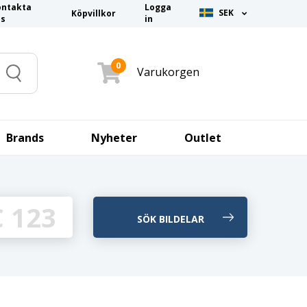
ontakta
Logga
SEK
Köpvillkor
ss
in
0
Varukorgen
Search
Brands
Nyheter
Outlet