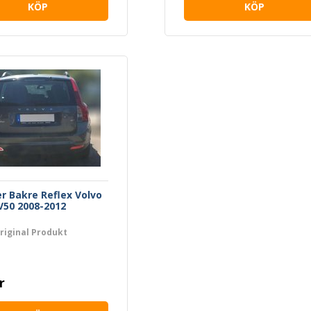
KÖP
KÖP
r Bakre Reflex Volvo
 V50 2008-2012
riginal Produkt
r