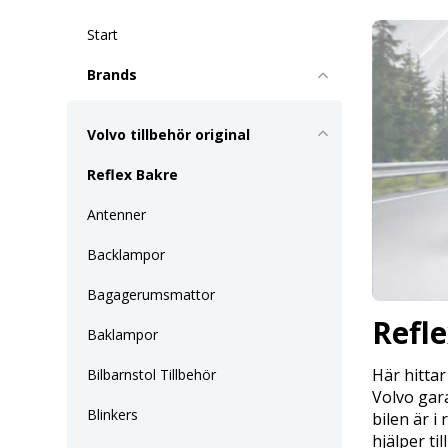
Start
Brands
Volvo tillbehör original
Reflex Bakre
Antenner
Backlampor
Bagagerumsmattor
Refl
Baklampor
Här hittar
Bilbarnstol Tillbehör
Volvo gara
Blinkers
bilen är i
hjälper ti