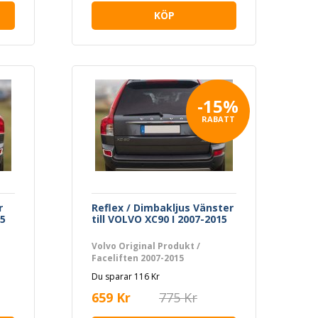
KÖP
-15%
RABATT
r
Reflex / Dimbakljus Vänster
15
till VOLVO XC90 I 2007-2015
Volvo Original Produkt /
Faceliften 2007-2015
Du sparar 116 Kr
659 Kr
775 Kr