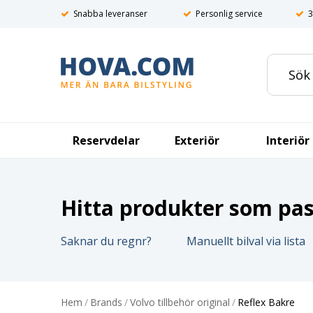
Snabba leveranser
Personlig service
3
Reservdelar
Exteriör
Interiör
Hitta produkter som pass
Saknar du regnr?
Manuellt bilval via lista
Hem
/
Brands
/
Volvo tillbehör original
/
Reflex Bakre