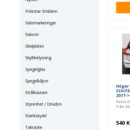
Polestar Emblem
Sidomarkeringar
Sidorör
Skidplates
Skyltbelysning
Spegelglas
Spegelkåpor
Höger 
Stötfå
Strålkastare
2017->
Volvo O
Styrenhet / Drivdon
från 20
Stänkskydd
540 K
Takräcke