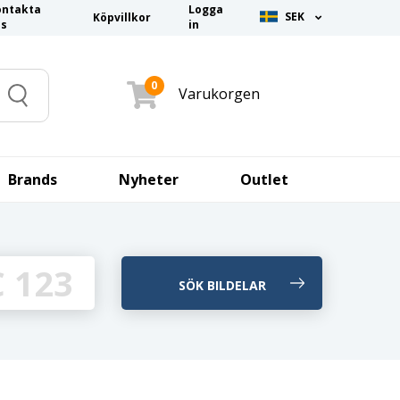
ontakta
Logga
SEK
Köpvillkor
ss
in
0
Varukorgen
Search
Brands
Nyheter
Outlet