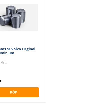
hattar Volvo Orginal
luminium
 4st.
r
KÖP