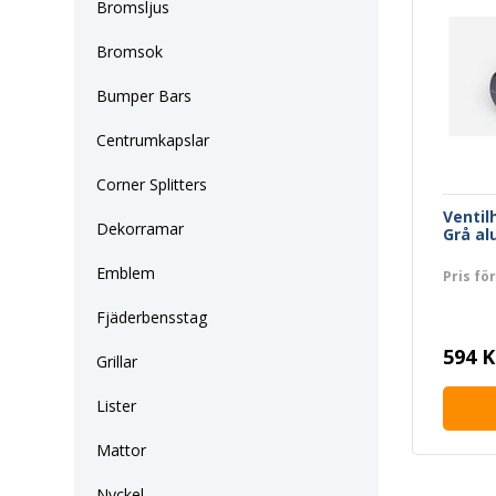
Bromsljus
Bromsok
Bumper Bars
Centrumkapslar
Corner Splitters
Ventil
Dekorramar
Grå a
Emblem
Pris för
Fjäderbensstag
594 K
Grillar
Lister
Mattor
Nyckel