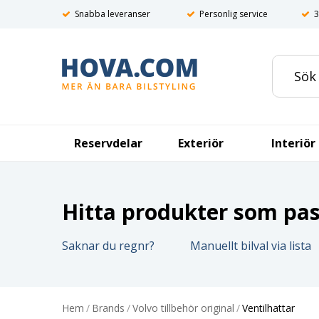
Snabba leveranser
Personlig service
3
Reservdelar
Exteriör
Interiör
Hitta produkter som pass
Saknar du regnr?
Manuellt bilval via lista
Hem
/
Brands
/
Volvo tillbehör original
/
Ventilhattar