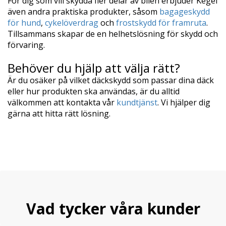
För dig som vill skydda fler delar av bilen erbjuder Kegel
även andra praktiska produkter, såsom
bagageskydd
för hund
,
cykelöverdrag
och
frostskydd för framruta
.
Tillsammans skapar de en helhetslösning för skydd och
förvaring.
Behöver du hjälp att välja rätt?
Är du osäker på vilket däckskydd som passar dina däck
eller hur produkten ska användas, är du alltid
välkommen att kontakta vår
kundtjänst
. Vi hjälper dig
gärna att hitta rätt lösning.
Vad tycker våra kunder