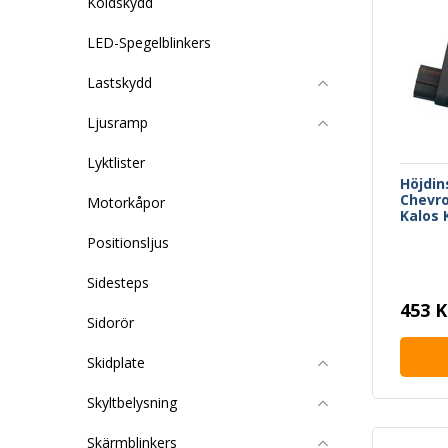
Köldskydd
LED-Spegelblinkers
Lastskydd
Ljusramp
Lyktlister
Höjdin
Chevro
Motorkåpor
Kalos 
Positionsljus
Sidesteps
453 K
Sidorör
Skidplate
Skyltbelysning
Skärmblinkers