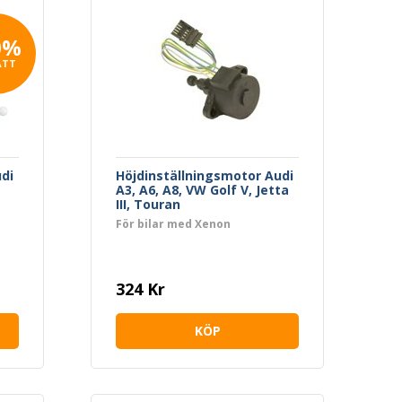
0%
ATT
di
Höjdinställningsmotor Audi
A3, A6, A8, VW Golf V, Jetta
III, Touran
För bilar med Xenon
324 Kr
KÖP