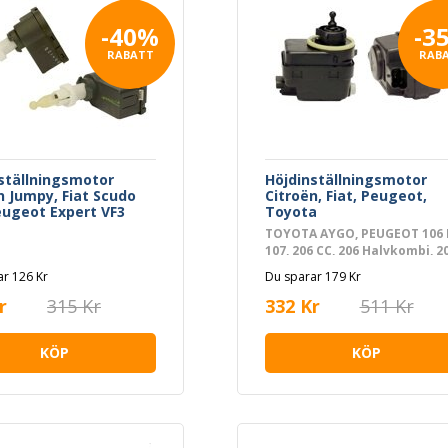
-40%
-3
RABATT
RAB
ställningsmotor
Höjdinställningsmotor
n Jumpy, Fiat Scudo
Citroën, Fiat, Peugeot,
eugeot Expert VF3
Toyota
TOYOTA AYGO, PEUGEOT 106 I
107, 206 CC, 206 Halvkombi, 2
SW, 306, 306 Break, 306
r 126 Kr
Du sparar 179 Kr
Cabriolet, 306 Halvkombi, 406
406 Break, 406 Coupé, 607, 806
r
315 Kr
332 Kr
511 Kr
EXPERT, EXPERT Flak/chassi,
EXPERT Skåp, PARTNER Minib
KÖP
KÖP
minivan, PARTNER Skåp/stor
limousine, FIAT SCUDO Buss,
SCUDO Skåp, ULYSSE, CITROË
BERLINGO / BERLINGO FIRST
Minibus, minivan, BERLINGO 
BERLINGO FIRST Skåp/stor