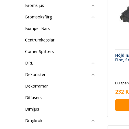
TRANSP
Bromsljus
OCTAVIA
OCTAVIA
YETI, F
Bromsoksfärg
SEAT A
147, IV
Bumper Bars
III Flak
SMART 
Centrumkapslar
CROSSB
FORTW
Corner Splitters
Höjdin
Fiat, 
DRL
Dekorlister
Du spara
Dekorramar
232 K
Diffusers
Dimljus
Dragkrok