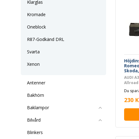
Klarglas
Kromade
Oneblock
R87-Godkänd DRL
Svarta
Höjdin
Xenon
Romeo,
Skoda
AUDI A3
Antenner
Allroad
B7, A4 
Du spara
A4 B8, A
Bakhörn
Roadste
230 K
minivan
Baklampor
limousi
Varian
BEETLE,
Bilvård
PASSAT
TRANSP
Blinkers
TRANSP