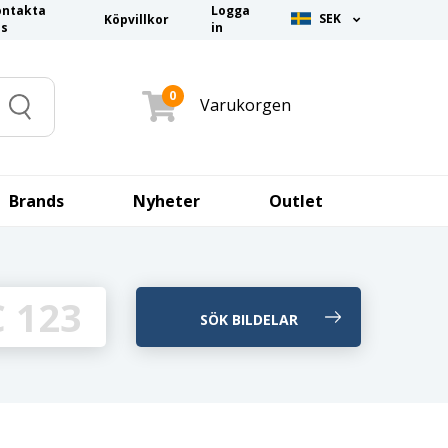
ontakta
Logga
SEK
Köpvillkor
ss
in
0
Varukorgen
Search
Brands
Nyheter
Outlet