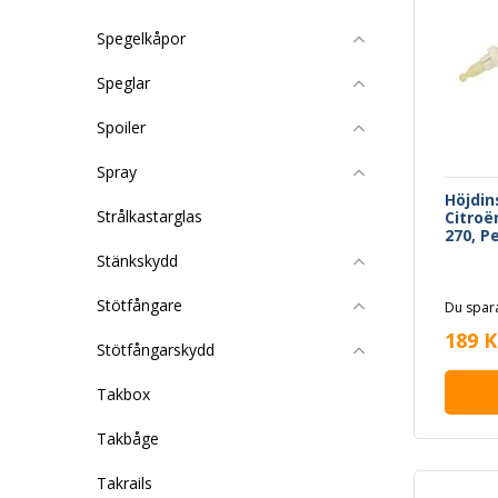
Spegelkåpor
Speglar
Spoiler
Spray
Höjdin
Strålkastarglas
Citroë
270, P
Stänkskydd
Stötfångare
Du spara
189 K
Stötfångarskydd
Takbox
Takbåge
Takrails