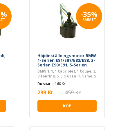
0%
-35%
ATT
RABATT
di,
Höjdinställningsmotor BMW
1-Serien E81/E87/E82/E88, 3-
Serien E90/E91, 5-Serien
E60/E61/F10/F11, 7-Serien
BMW 1, 1, 1 Cabriolet, 1 Coupé, 3,
F01/F02/F03/F04, X5, X6, Z4
3 Touring, 5, 5, 5 Gran Turismo, 5
Touring, 5 Touring, 7, X5, X6, Z4
Du sparar 160 Kr
Roadster, FORD TRANSIT
Flak/chassi
299 Kr
459 Kr
KÖP