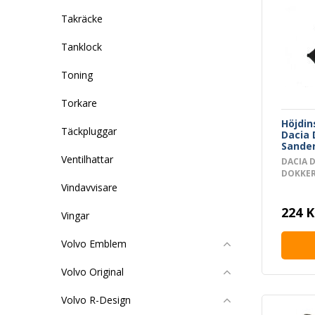
Takräcke
Tanklock
Toning
Torkare
Höjdin
Täckpluggar
Dacia 
Sande
Ventilhattar
DACIA D
DOKKER 
DUSTER
Vindavvisare
EXPRESS
LOGAN M
224 K
Vingar
SANDER
Volvo Emblem
Volvo Original
Volvo R-Design