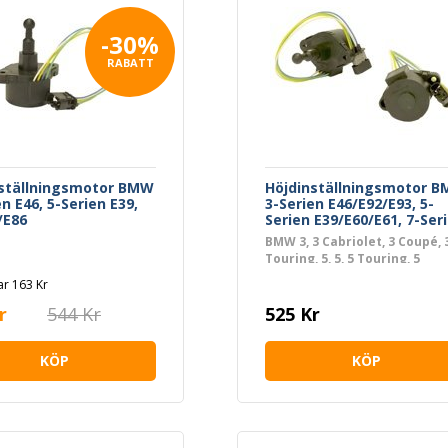
-30%
RABATT
nställningsmotor BMW
Höjdinställningsmotor 
en E46, 5-Serien E39,
3-Serien E46/E92/E93, 5-
/E86
Serien E39/E60/E61, 7-Ser
E38/E65/E66, X5, Z4
BMW 3, 3 Cabriolet, 3 Coupé, 
Touring, 5, 5, 5 Touring, 5
Touring, 7, 7, X5, Z4 Coupé, Z4
r 163 Kr
Roadster
r
544 Kr
525 Kr
KÖP
KÖP