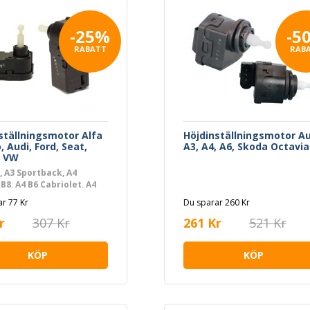
-25%
-5
RABATT
RAB
ställningsmotor Alfa
Höjdinställningsmotor Au
 Audi, Ford, Seat,
A3, A4, A6, Skoda Octavia
, VW
, A3 Sportback, A4
 B8, A4 B6 Cabriolet, A4
B7 Avant, A4 B7 Cabriolet,
r 77 Kr
Du sparar 260 Kr
4 B8 Avant, A8 D2, TT, TT
r, VW CADDY III Minibus,
r
307 Kr
261 Kr
521 Kr
, CADDY III Skåp/stor
ne, GOLF V, GOLF V
KÖP
KÖP
t, MULTIVAN T5, NEW
 NEW BEETLE Cabriolet,
 CC B6, SHARAN, TOURAN,
ORTER T5 Buss,
ORTER T5 Flak/chassi,