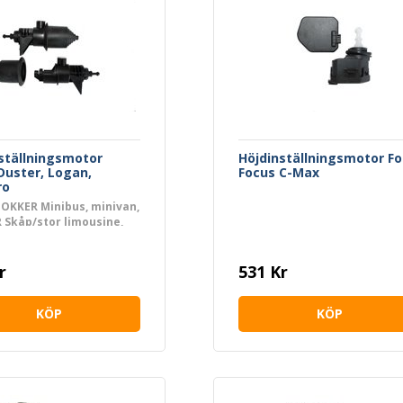
limousine, EVASION Minibus,
minivan, JUMPY, SAXO, XSARA
XSARA Break, XSARA Coupé,
XSARA PICASSO, LANCIA ZETA
ställningsmotor
Höjdinställningsmotor Fo
Duster, Logan,
Focus C-Max
ro
OKKER Minibus, minivan,
Skåp/stor limousine,
, LODGY, LOGAN, LOGAN
, LOGAN II, LOGAN MCV,
CV II, LOGAN Pick-up,
r
531 Kr
O, SANDERO II
KÖP
KÖP