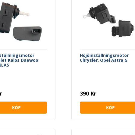
ställningsmotor
Höjdinställningsmotor
let Kalos Daewoo
Chrysler, Opel Astra G
KLAS
r
390 Kr
KÖP
KÖP