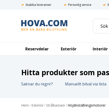
Snabba leveranser
Personlig service
3
Reservdelar
Exteriör
Interiör
Hitta produkter som pass
Saknar du regnr?
Manuellt bilval via lista
Hem
/
Exteriör
/
Strålkastare
/
Höjdinställningsmotorer