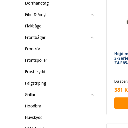
Dörrhandtag
Film & Vinyl
Flakbåge
Frontbågar
Frontrör
Höjdi
3-Seri
Frontspoiler
Z4 E85
Frostskydd
Du spara
Fälgstriping
381 K
Grillar
Hoodbra
Huvskydd