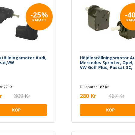
ORTER T5 Skåp, SKODA
 I, OCTAVIA I Combi,
 III, OCTAVIA III Combi,
-25%
-4
IAT STILO, FORD GALAXY I,
RABATT
RAB
LHAMBRA, ALFA ROMEO
ECO DAILY III Buss, DAILY
/chassi, DAILY III Skåp,
CABRIO, CITY-COUPE,
LADE, FORTWO Cabrio,
O Coupé
ställningsmotor Audi,
Höjdinställningsmotor Au
Seat,VW
Mercedes Sprinter, Opel,
VW Golf Plus, Passat 3C,
Touareg
r 77 Kr
Du sparar 187 Kr
r
309 Kr
280 Kr
467 Kr
KÖP
KÖP