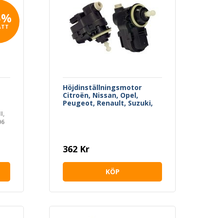
5%
ATT
Höjdinställningsmotor
Citroën, Nissan, Opel,
Peugeot, Renault, Suzuki,
Toyota
I,
06
,
,
362 Kr
us,
KÖP
N
/