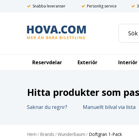
Snabba leveranser
Personlig service
3
Reservdelar
Exteriör
Interiör
Hitta produkter som pass
Saknar du regnr?
Manuellt bilval via lista
Hem
/
Brands
/
WunderBaum
/
Doftgran 1-Pack