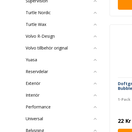
SuperVision
Turtle Nordic
Turtle Wax
Volvo R-Design
Volvo tillbehör original
Yuasa
Reservdelar
Exteriör
Doftg
Bubbl
Interiör
1-Pack
Performance
Universal
22 Kr
Belysning