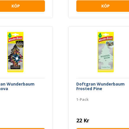
KÖP
KÖP
ran Wunderbaum
Doftgran Wunderbaum
nova
Frosted Pine
1-Pack
22 Kr