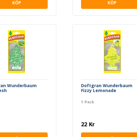
KÖP
KÖP
ran Wunderbaum
Doftgran Wunderbaum
esh
Fizzy Lemonade
1-Pack
22 Kr