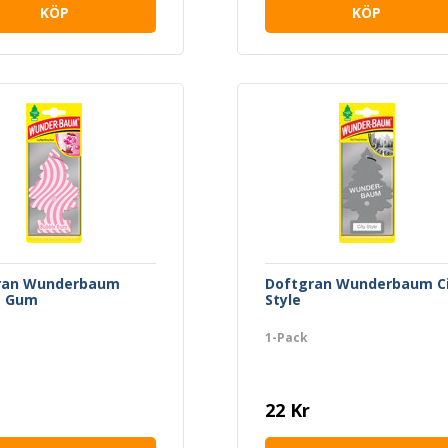
KÖP
KÖP
ran Wunderbaum
Doftgran Wunderbaum Ci
e Gum
Style
1-Pack
22 Kr