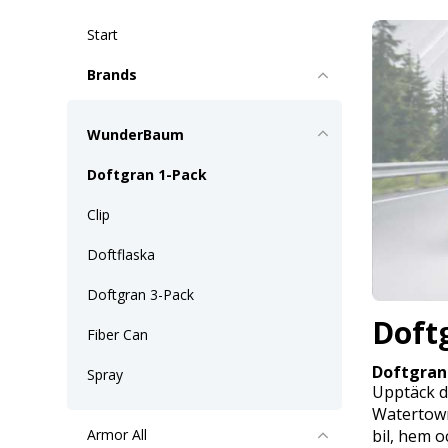
Start
Brands
WunderBaum
Doftgran 1-Pack
Clip
Doftflaska
Doftgran 3-Pack
Doft
Fiber Can
Doftgran
Spray
Upptäck d
Watertown,
bil, hem o
Armor All