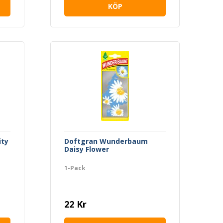
KÖP
ty
Doftgran Wunderbaum
Daisy Flower
1-Pack
22 Kr