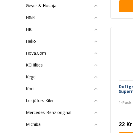
Geyer & Hosaja
H&R
HIC
Heko
Hova.Com
KCHilites
Kegel
Doftg
Koni
Super
Lesjöfors Kilen
1-Pack
Mercedes-Benz original
22 Kr
Michiba