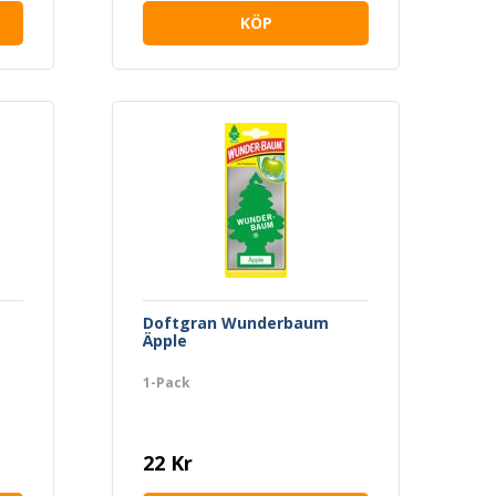
KÖP
Doftgran Wunderbaum
Äpple
1-Pack
22 Kr