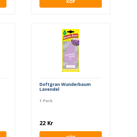
KÖP
Doftgran Wunderbaum
Lavendel
1-Pack
22 Kr