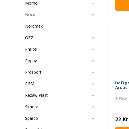
Momo
Noco
Nordmax
OZZ
Philips
Poppy
Prosport
Doftg
RGM
Arctic
Rezaw Plast
1-Pack
Simota
Sparco
22 Kr