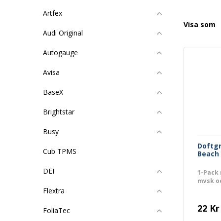
Artfex
Visa som
Audi Original
Autogauge
Avisa
BaseX
Brightstar
Busy
Doftg
Cub TPMS
Beach
DEI
1-Pack 
mysk o
Flextra
22 Kr
FoliaTec