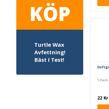
KÖP
Turtle Wax
Avfettning!
Bäst I Test!
Doftg
1-Pack
22 Kr