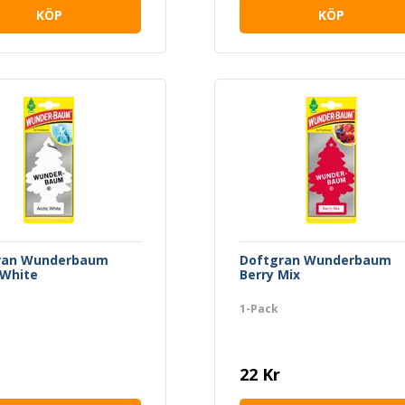
KÖP
KÖP
ran Wunderbaum
Doftgran Wunderbaum
 White
Berry Mix
1-Pack
22 Kr