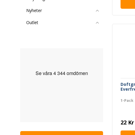
Nyheter
Outlet
Doftg
Everfr
1-Pack
22 Kr