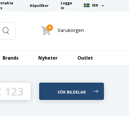
ontakta
Logga
SEK
Köpvillkor
ss
in
0
Varukorgen
Search
Brands
Nyheter
Outlet