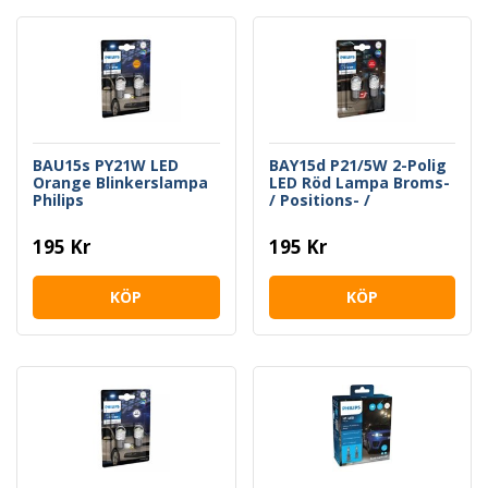
BAU15s PY21W LED
BAY15d P21/5W 2-Polig
Orange Blinkerslampa
LED Röd Lampa Broms-
Philips
/ Positions- /
Parkeringsljus Philips
195 Kr
195 Kr
KÖP
KÖP