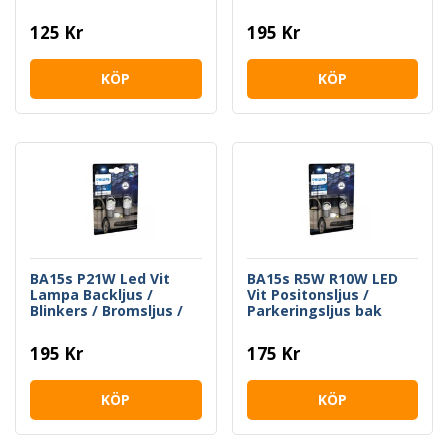
125 Kr
195 Kr
KÖP
KÖP
BA15s P21W Led Vit
BA15s R5W R10W LED
Lampa Backljus /
Vit Positonsljus /
Blinkers / Bromsljus /
Parkeringsljus bak
Dimbakljus Philips
195 Kr
175 Kr
KÖP
KÖP