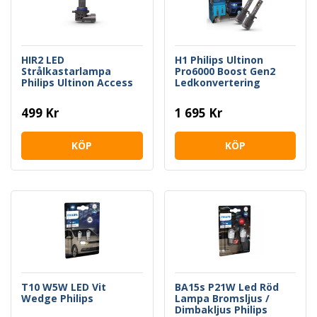
HIR2 LED
H1 Philips Ultinon
Strålkastarlampa
Pro6000 Boost Gen2
Philips Ultinon Access
Ledkonvertering
2500
499 Kr
1 695 Kr
KÖP
KÖP
T10 W5W LED Vit
BA15s P21W Led Röd
Wedge Philips
Lampa Bromsljus /
Dimbakljus Philips