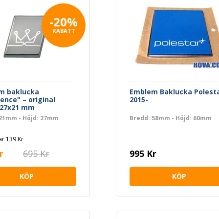
-20%
RABATT
m baklucka
Emblem Baklucka Polest
lence" – original
2015-
 27x21 mm
 21mm - Höjd: 27mm
Bredd: 58mm - Höjd: 60mm
r 139 Kr
r
695 Kr
995 Kr
KÖP
KÖP