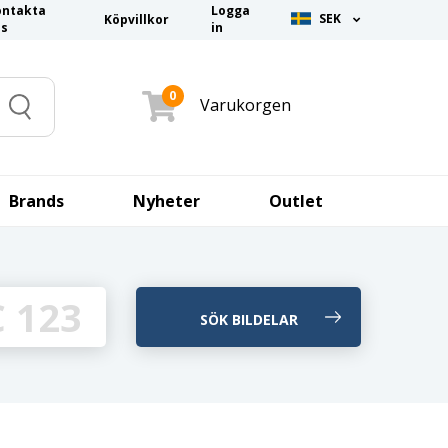
ontakta
Logga
SEK
Köpvillkor
ss
in
0
Varukorgen
Search
Brands
Nyheter
Outlet