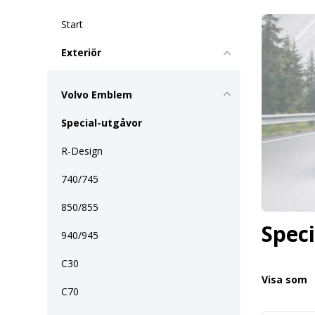
Start
Exteriör
Volvo Emblem
Special-utgåvor
R-Design
740/745
850/855
Spec
940/945
C30
Visa som
C70