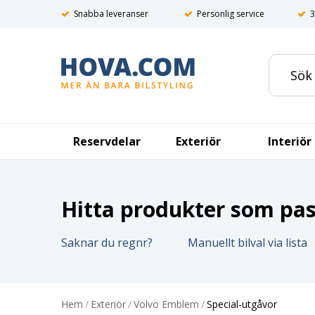
Snabba leveranser
Personlig service
3
Reservdelar
Exteriör
Interiör
Hitta produkter som pass
Saknar du regnr?
Manuellt bilval via lista
Hem
/
Exteriör
/
Volvo Emblem
/
Special-utgåvor