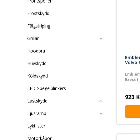
Frontspoiler
Frostskydd
Fälgstriping
Grillar
Hoodbra
Emble
Volvo 
Huvskydd
Emblem 
Köldskydd
Execut
LED-Spegelblinkers
923 K
Lastskydd
Ljusramp
Lyktlister
Motorkåpor