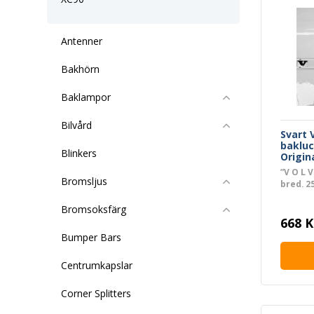
Antenner
Bakhörn
Baklampor
Bilvård
Svart 
baklu
Blinkers
Origin
”V O L 
Bromsljus
bred, 2
Bromsoksfärg
668 K
Bumper Bars
Centrumkapslar
Corner Splitters