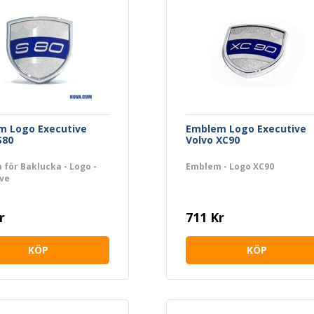
m Logo Executive
Emblem Logo Executive
S80
Volvo XC90
för Baklucka - Logo -
Emblem - Logo XC90
ive
r
711 Kr
KÖP
KÖP