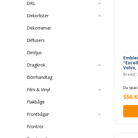
DRL
Dekorlister
Dekorramar
Diffusers
Dimljus
Emble
"Excel
Dragkrok
Volvo,
Bredd:
Dörrhandtag
Du spara
Film & Vinyl
556 K
Flakbåge
Frontbågar
Frontrör