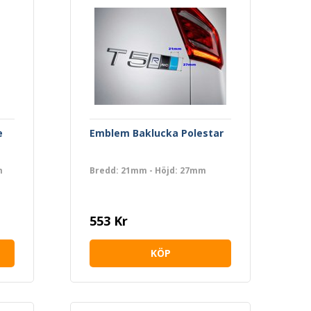
e
Emblem Baklucka Polestar
m
Bredd: 21mm - Höjd: 27mm
553 Kr
KÖP