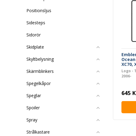
Positionsljus
Sidesteps
Sidorör
Skidplate
Emble
Skyltbelysning
Ocean 
XC70, 
Logo - 
Skärmblinkers
2006-
Spegelkåpor
645 K
Speglar
Spoiler
Spray
Strålkastare