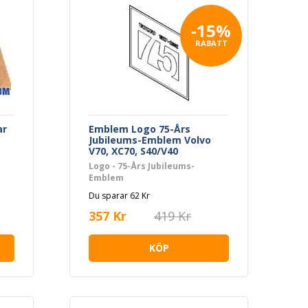
-15%
RABATT
ar
Emblem Logo 75-Års
Jubileums-Emblem Volvo
V70, XC70, S40/V40
Logo - 75-Års Jubileums-
Emblem
Du sparar 62 Kr
357 Kr
419 Kr
KÖP