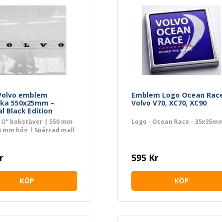
Volvo emblem
Emblem Logo Ocean Rac
cka 550x25mm –
Volvo V70, XC70, XC90
al Black Edition
V O” bokstäver | 550 mm
Logo - Ocean Race - 35x35m
5 mm hög | Spärrad mall
r
595 Kr
KÖP
KÖP