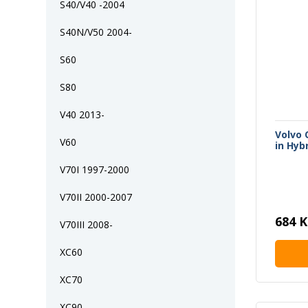
S40/V40 -2004
S40N/V50 2004-
S60
S80
V40 2013-
Volvo 
V60
in Hyb
V70I 1997-2000
V70II 2000-2007
684 K
V70III 2008-
XC60
XC70
XC90