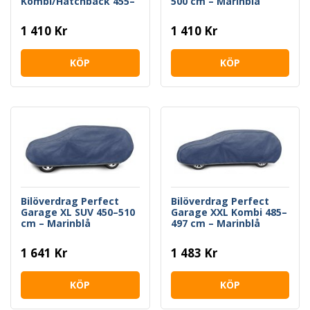
Kombi/Hatchback 455–
500 cm – Marinblå
485 cm – Marinblå
1 410 Kr
1 410 Kr
KÖP
KÖP
Bilöverdrag Perfect
Bilöverdrag Perfect
Garage XL SUV 450–510
Garage XXL Kombi 485–
cm – Marinblå
497 cm – Marinblå
1 641 Kr
1 483 Kr
KÖP
KÖP