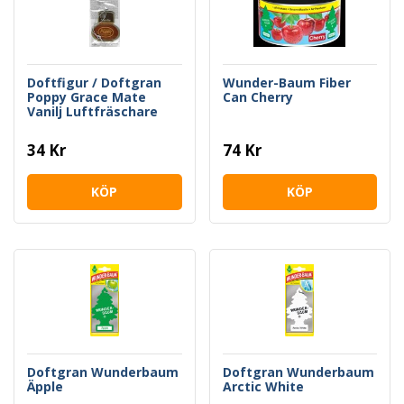
Doftfigur / Doftgran
Wunder-Baum Fiber
Poppy Grace Mate
Can Cherry
Vanilj Luftfräschare
34 Kr
74 Kr
KÖP
KÖP
Doftgran Wunderbaum
Doftgran Wunderbaum
Äpple
Arctic White