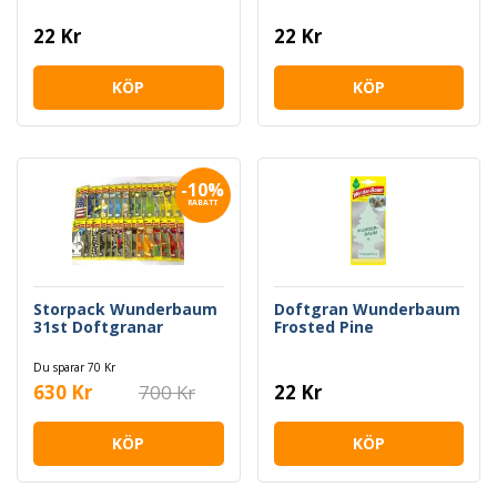
22 Kr
22 Kr
KÖP
KÖP
-10%
RABATT
Storpack Wunderbaum
Doftgran Wunderbaum
31st Doftgranar
Frosted Pine
Du sparar 70 Kr
630 Kr
700 Kr
22 Kr
KÖP
KÖP