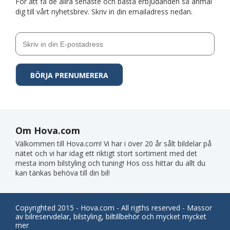
För att få de allra senaste och bästa erbjudanden så anmäl
dig till vårt nyhetsbrev. Skriv in din emailadress nedan.
Om Hova.com
Välkommen till Hova.com! Vi har i över 20 år sålt bildelar på
nätet och vi har idag ett riktigt stort sortiment med det
mesta inom bilstyling och tuning! Hos oss hittar du allt du
kan tänkas behöva till din bil!
Copyrighted 2015 - Hova.com - All rigths reserved - Massor
av bilreservdelar, bilstyling, biltillbehör och mycket mycket
mer