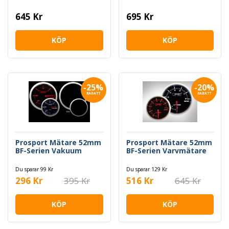
645 Kr
695 Kr
KÖP
KÖP
-25%
-20%
RABATT
RABATT
Prosport Mätare 52mm
Prosport Mätare 52mm
BF-Serien Vakuum
BF-Serien Varvmätare
Du sparar 99 Kr
Du sparar 129 Kr
296 Kr
395 Kr
516 Kr
645 Kr
KÖP
KÖP