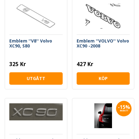
Emblem ''V8'' Volvo
Emblem ''VOLVO'' Volvo
XC90, S80
XC90 -2008
325 Kr
427 Kr
UTGÅTT
KÖP
-15%
RABATT