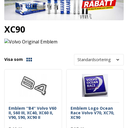
XC90
Visa som
Emblem ''B4'' Volvo V60
Emblem Logo Ocean
II, S60 III, XC40, XC60 II,
Race Volvo V70, XC70,
V90, S90, XC90 II
XC90