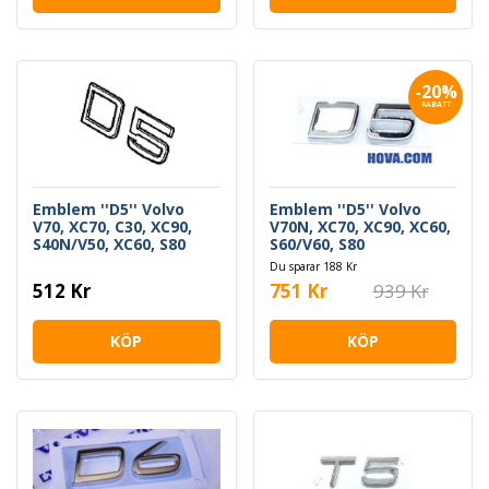
-20%
RABATT
Emblem ''D5'' Volvo
Emblem ''D5'' Volvo
V70, XC70, C30, XC90,
V70N, XC70, XC90, XC60,
S40N/V50, XC60, S80
S60/V60, S80
Du sparar 188 Kr
512 Kr
751 Kr
939 Kr
KÖP
KÖP