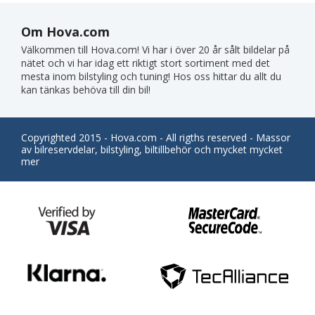
Om Hova.com
Välkommen till Hova.com! Vi har i över 20 år sålt bildelar på
nätet och vi har idag ett riktigt stort sortiment med det
mesta inom bilstyling och tuning! Hos oss hittar du allt du
kan tänkas behöva till din bil!
Copyrighted 2015 - Hova.com - All rigths reserved - Massor
av bilreservdelar, bilstyling, biltillbehör och mycket mycket
mer