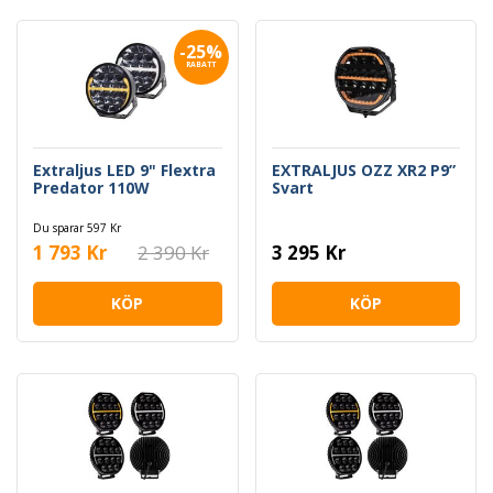
-25%
RABATT
Extraljus LED 9" Flextra
EXTRALJUS OZZ XR2 P9”
Predator 110W
Svart
Du sparar 597 Kr
1 793 Kr
2 390 Kr
3 295 Kr
KÖP
KÖP