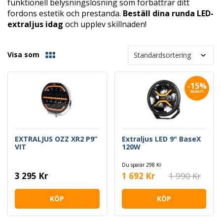
funktionell belysningslösning som förbättrar ditt
fordons estetik och prestanda.
Beställ dina runda LED-
extraljus idag
och upplev skillnaden!
Visa som
-15%
RABATT
EXTRALJUS OZZ XR2 P9”
Extraljus LED 9" BaseX
VIT
120W
Du sparar 298 Kr
3 295 Kr
1 692 Kr
1 990 Kr
KÖP
KÖP