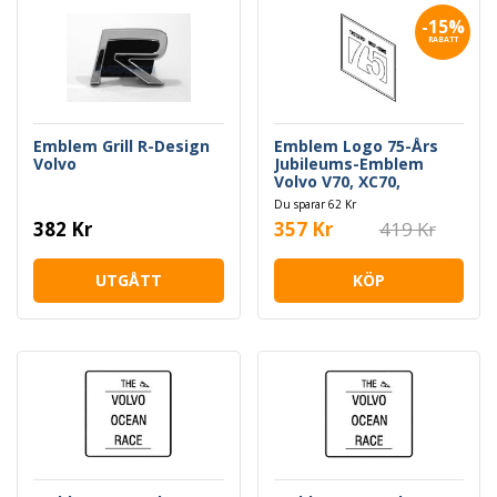
-15%
RABATT
Emblem Grill R-Design
Emblem Logo 75-Års
Volvo
Jubileums-Emblem
Volvo V70, XC70,
S40/V40
Du sparar 62 Kr
382 Kr
357 Kr
419 Kr
UTGÅTT
KÖP