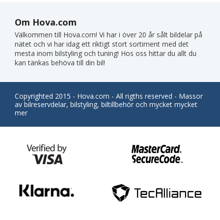
Om Hova.com
Välkommen till Hova.com! Vi har i över 20 år sålt bildelar på
nätet och vi har idag ett riktigt stort sortiment med det
mesta inom bilstyling och tuning! Hos oss hittar du allt du
kan tänkas behöva till din bil!
Copyrighted 2015 - Hova.com - All rigths reserved - Massor
av bilreservdelar, bilstyling, biltillbehör och mycket mycket
mer