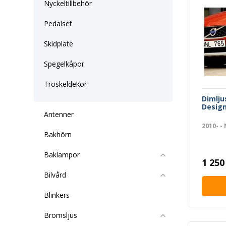
Nyckeltillbehör
Pedalset
Skidplate
Spegelkåpor
Tröskeldekor
Dimlj
Design
Antenner
2010- -
Bakhörn
Baklampor
1 250
Bilvård
Blinkers
Bromsljus