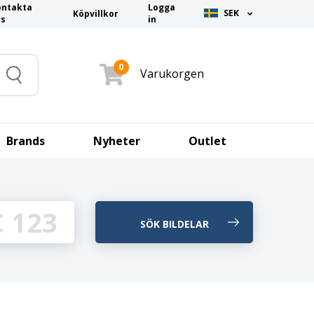
ontakta
Logga
SEK
Köpvillkor
ss
in
0
Varukorgen
Search
Brands
Nyheter
Outlet