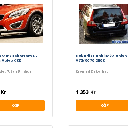
usram/Dekorram R-
Dekorlist Baklucka Volvo
 Volvo C30
V70/XC70 2008-
 Med/Utan Dimljus
Kromad Dekorlist
 Kr
1 353 Kr
KÖP
KÖP