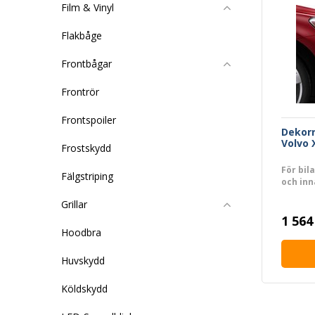
Film & Vinyl
Flakbåge
Frontbågar
Frontrör
Frontspoiler
Dekorr
Volvo 
Frostskydd
För bil
Fälgstriping
och inn
Grillar
1 564
Hoodbra
Huvskydd
Köldskydd