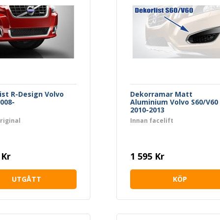
ist R-Design Volvo
Dekorramar Matt
008-
Aluminium Volvo S60/V60
2010-2013
riginal
Innan facelift
 Kr
1 595 Kr
UTGÅTT
KÖP