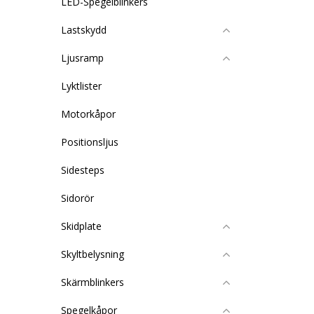
LED-Spegelblinkers
Lastskydd
Ljusramp
Lyktlister
Motorkåpor
Positionsljus
Sidesteps
Sidorör
Skidplate
Skyltbelysning
Skärmblinkers
Spegelkåpor