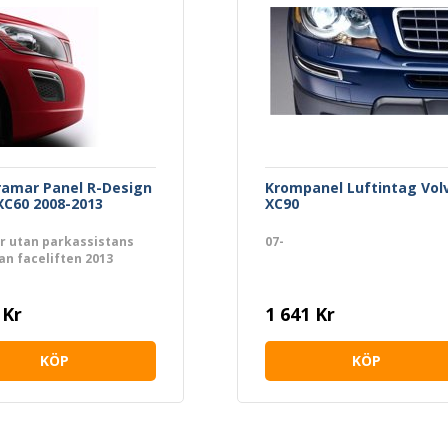
amar Panel R-Design
Krompanel Luftintag Vol
XC60 2008-2013
XC90
ar utan parkassistans
07-
an faceliften 2013
 Kr
1 641 Kr
KÖP
KÖP