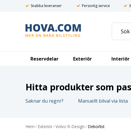
Snabba leveranser
Personlig service
3
Reservdelar
Exteriör
Interiör
Hitta produkter som pass
Saknar du regnr?
Manuellt bilval via lista
Hem
/
Exteriör
/
Volvo R-Design
/
Dekorlist