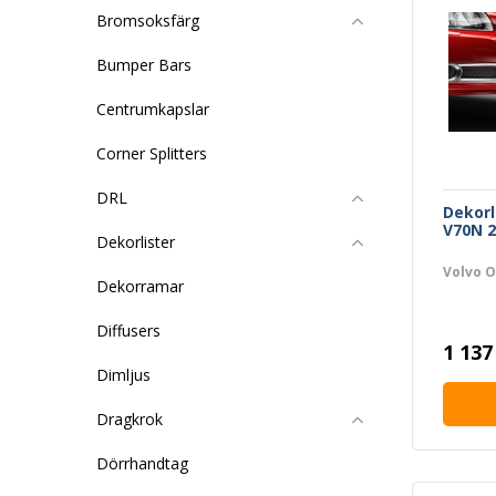
Bromsoksfärg
Bumper Bars
Centrumkapslar
Corner Splitters
DRL
Dekorl
V70N 2
Dekorlister
Volvo O
Dekorramar
Diffusers
1 137
Dimljus
Dragkrok
Dörrhandtag