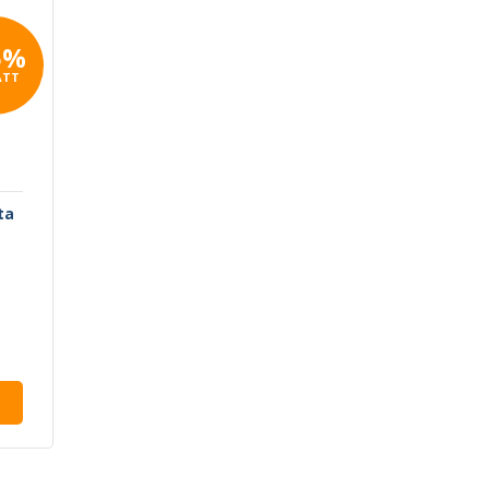
5%
ATT
ta