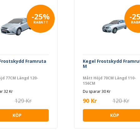
-25%
-2
RABATT
RAB
Frostskydd Framruta
Kegel Frostskydd Framru
M
jd 77CM Längd 120-
Mått Höjd 70CM Längd 110-
156CM
r 32 Kr
Du sparar 30 Kr
129 Kr
90 Kr
120 Kr
KÖP
KÖP