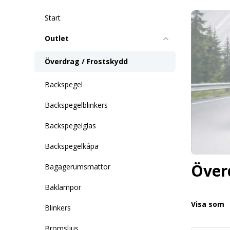
Start
Outlet
Överdrag / Frostskydd
Backspegel
Backspegelblinkers
Backspegelglas
Backspegelkåpa
Över
Bagagerumsmattor
Baklampor
Visa som
Blinkers
Bromsljus