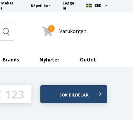
ontakta
Logga
SEK
Köpvillkor
ss
in
0
Varukorgen
Search
Brands
Nyheter
Outlet