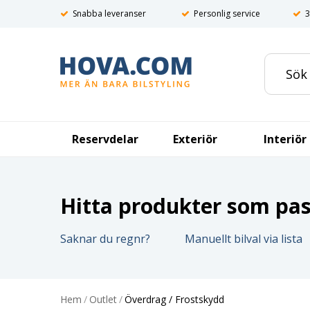
Snabba leveranser
Personlig service
3
Reservdelar
Exteriör
Interiör
Hitta produkter som pass
Saknar du regnr?
Manuellt bilval via lista
Hem
/
Outlet
/
Överdrag / Frostskydd