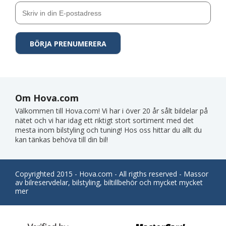
Om Hova.com
Välkommen till Hova.com! Vi har i över 20 år sålt bildelar på
nätet och vi har idag ett riktigt stort sortiment med det
mesta inom bilstyling och tuning! Hos oss hittar du allt du
kan tänkas behöva till din bil!
Copyrighted 2015 - Hova.com - All rigths reserved - Massor
av bilreservdelar, bilstyling, biltillbehör och mycket mycket
mer