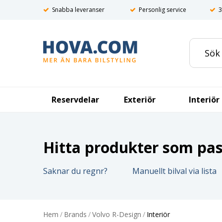
Snabba leveranser
Personlig service
3
Reservdelar
Exteriör
Interiör
Hitta produkter som pass
Saknar du regnr?
Manuellt bilval via lista
Hem
/
Brands
/
Volvo R-Design
/
Interiör