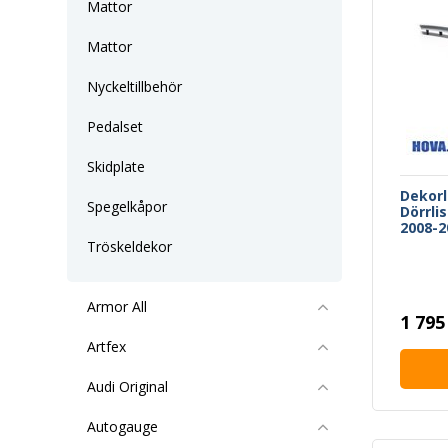
Mattor
Mattor
Nyckeltillbehör
Pedalset
Skidplate
Dekorl
Spegelkåpor
Dörrlis
2008-2
Tröskeldekor
Armor All
1 795
Artfex
Audi Original
Autogauge