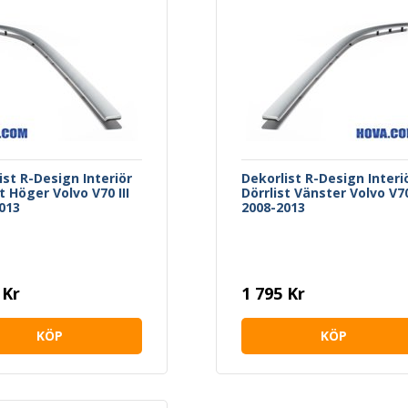
ist R-Design Interiör
Dekorlist R-Design Interi
t Höger Volvo V70 III
Dörrlist Vänster Volvo V70 
013
2008-2013
 Kr
1 795 Kr
KÖP
KÖP