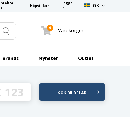
ontakta
Logga
SEK
Köpvillkor
ss
in
0
Varukorgen
Search
Brands
Nyheter
Outlet