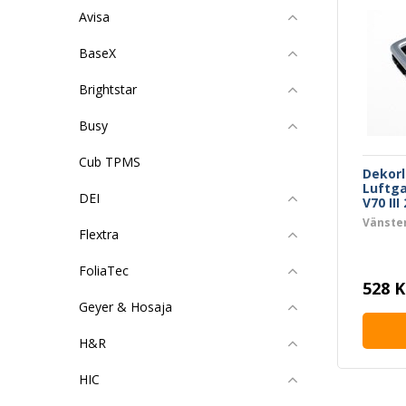
Avisa
BaseX
Brightstar
Busy
Cub TPMS
Dekorl
Luftga
DEI
V70 III
Vänste
Flextra
FoliaTec
528 K
Geyer & Hosaja
H&R
HIC