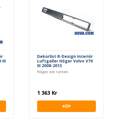
ör
Dekorlist R-Design Interiör
III
Luftgaller Höger Volvo V70
III 2008-2013
Höger om ratten
1 363 Kr
KÖP