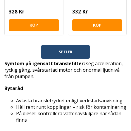
328 Kr
332 Kr
KÖP
KÖP
SE FLER
Symtom på igensatt bränslefilter:
seg acceleration,
ryckig gång, svårstartad motor och onormal ljudnivå
från pumpen.
Bytaråd
Avlasta bränsletrycket enligt verkstadsanvisning
Håll rent runt kopplingar – risk för kontaminering
På diesel: kontrollera vattenavskiljare när sådan
finns