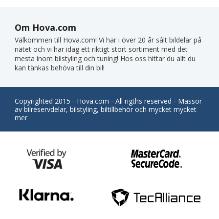
Om Hova.com
Välkommen till Hova.com! Vi har i över 20 år sålt bildelar på
nätet och vi har idag ett riktigt stort sortiment med det
mesta inom bilstyling och tuning! Hos oss hittar du allt du
kan tänkas behöva till din bil!
Copyrighted 2015 - Hova.com - All rigths reserved - Massor
av bilreservdelar, bilstyling, biltillbehör och mycket mycket
mer