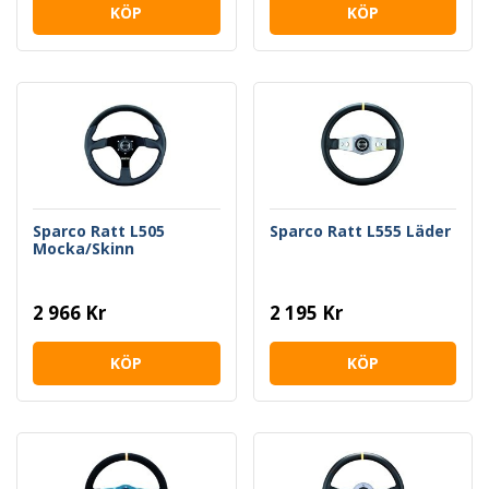
KÖP
KÖP
Sparco Ratt L505
Sparco Ratt L555 Läder
Mocka/Skinn
2 966 Kr
2 195 Kr
KÖP
KÖP