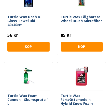
Turtle Wax Dash &
Turtle Wax Fälgborste
Glass Towel Blå
Wheel Brush Microfiber
40x40cm
56 Kr
85 Kr
KÖP
KÖP
Turtle Wax Foam
Turtle Wax
Cannon - Skumspruta 1
Förtvättsmedeln
L
Hybrid Snow Foam
Shampoo 2,5 L