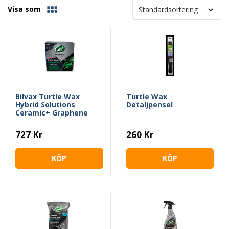
Visa som
Bilvax Turtle Wax
Turtle Wax
Hybrid Solutions
Detaljpensel
Ceramic+ Graphene
Paste Wax 156g Kit
727 Kr
260 Kr
KÖP
KÖP