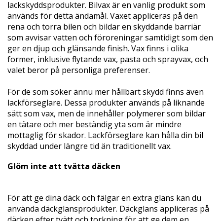
lackskyddsprodukter. Bilvax är en vanlig produkt som
används för detta ändamål. Vaxet appliceras på den
rena och torra bilen och bildar en skyddande barriär
som avvisar vatten och föroreningar samtidigt som den
ger en djup och glänsande finish. Vax finns i olika
former, inklusive flytande vax, pasta och sprayvax, och
valet beror på personliga preferenser.
För de som söker ännu mer hållbart skydd finns även
lackförseglare. Dessa produkter används på liknande
sätt som vax, men de innehåller polymerer som bildar
en tätare och mer beständig yta som är mindre
mottaglig för skador. Lackförseglare kan hålla din bil
skyddad under längre tid än traditionellt vax.
Glöm inte att tvätta däcken
För att ge dina däck och fälgar en extra glans kan du
använda däckglansprodukter. Däckglans appliceras på
däcken efter tvätt och torkning för att ge dem en