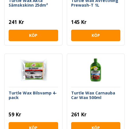
Turtle Wax Äkta
Turtle Wax Avfettning
Sämskskinn 25dm²
Prewash-T 1L
241 Kr
145 Kr
KÖP
KÖP
Turtle Wax Bilsvamp 4-
Turtle Wax Carnauba
pack
Car Wax 500ml
59 Kr
261 Kr
KÖP
KÖP