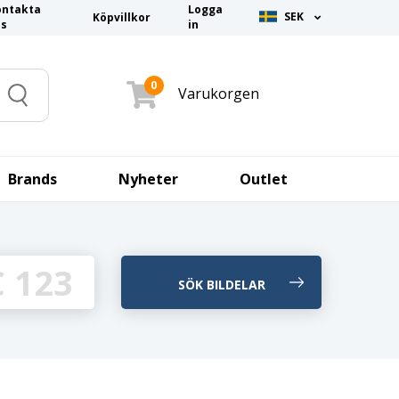
ontakta
Logga
SEK
Köpvillkor
ss
in
0
Varukorgen
Search
Brands
Nyheter
Outlet