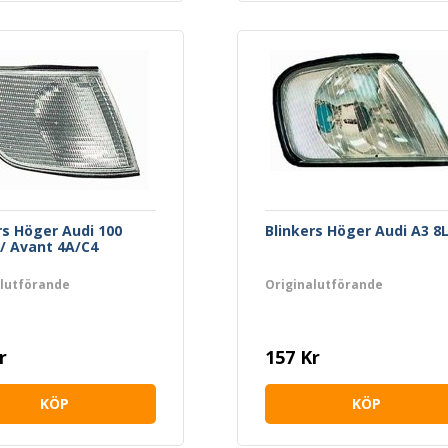
rs Höger Audi 100
Blinkers Höger Audi A3 8
/ Avant 4A/C4
alutförande
Originalutförande
r
157 Kr
KÖP
KÖP