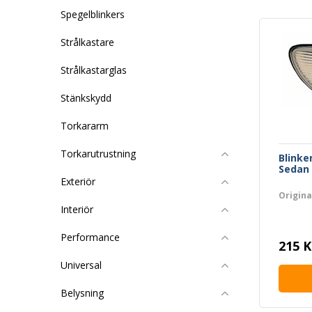
Spegelblinkers
Strålkastare
Strålkastarglas
Stänkskydd
Torkararm
Torkarutrustning
Blinke
Sedan 
Exteriör
Origin
Interiör
Performance
215 K
Universal
Belysning