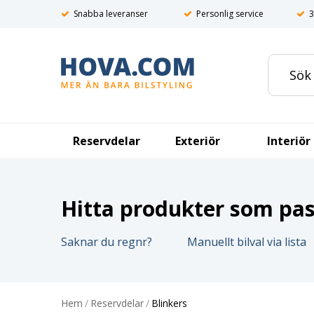
Snabba leveranser
Personlig service
3
Reservdelar
Exteriör
Interiör
Hitta produkter som pass
Saknar du regnr?
Manuellt bilval via lista
Hem
/
Reservdelar
/
Blinkers