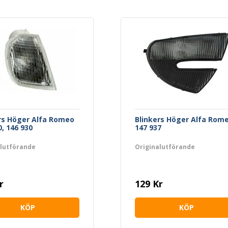
rs Höger Alfa Romeo
Blinkers Höger Alfa Rom
0, 146 930
147 937
alutförande
Originalutförande
r
129 Kr
KÖP
KÖP