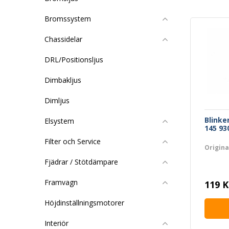
Bromssystem
Chassidelar
DRL/Positionsljus
Dimbakljus
Dimljus
Blinke
Elsystem
145 93
Filter och Service
Origin
Fjädrar / Stötdämpare
Framvagn
119 K
Höjdinställningsmotorer
Interiör