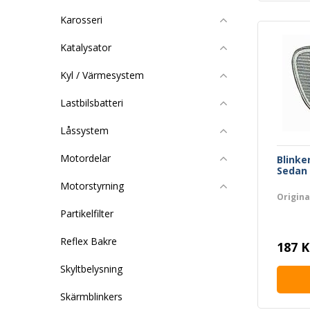
Karosseri
Katalysator
Kyl / Värmesystem
Lastbilsbatteri
Låssystem
Motordelar
Blinke
Sedan 
Motorstyrning
Origin
Partikelfilter
Reflex Bakre
187 K
Skyltbelysning
Skärmblinkers