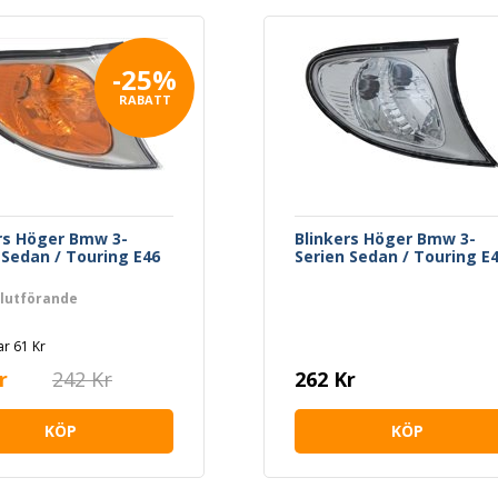
-25%
RABATT
rs Höger Bmw 3-
Blinkers Höger Bmw 3-
 Sedan / Touring E46
Serien Sedan / Touring E
alutförande
r 61 Kr
r
242 Kr
262 Kr
KÖP
KÖP