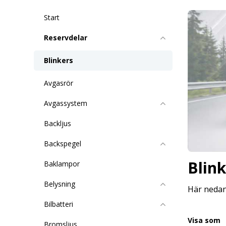
Start
Reservdelar
Blinkers
Avgasrör
Avgassystem
Backljus
Backspegel
Blink
Baklampor
Belysning
Här nedan 
Bilbatteri
Visa som
Bromsljus