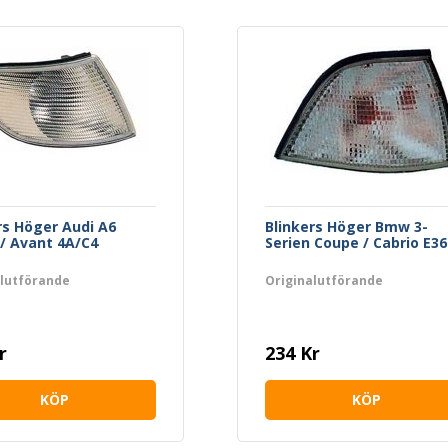
rs Höger Audi A6
Blinkers Höger Bmw 3-
/ Avant 4A/C4
Serien Coupe / Cabrio E36
alutförande
Originalutförande
r
234 Kr
KÖP
KÖP