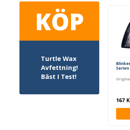
KÖP
Turtle Wax
Blinke
Avfettning!
Serien
Bäst I Test!
Origin
167 K