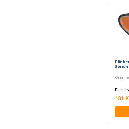
Blinke
Serien
Origin
Du spara
181 K