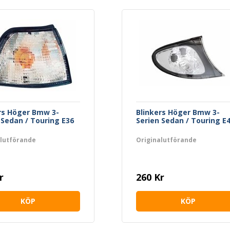
rs Höger Bmw 3-
Blinkers Höger Bmw 3-
 Sedan / Touring E36
Serien Sedan / Touring E
alutförande
Originalutförande
r
260 Kr
KÖP
KÖP