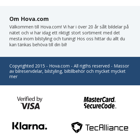
Om Hova.com
Välkommen till Hova.com! Vi har i över 20 år sålt bildelar på
nätet och vi har idag ett riktigt stort sortiment med det
mesta inom bilstyling och tuning! Hos oss hittar du allt du
kan tänkas behöva till din bil!
Copyrighted 2015 - Hova.com - All rigths reserved - Massor
av bilreservdelar, bilstyling, biltillbehör och mycket mycket
mer