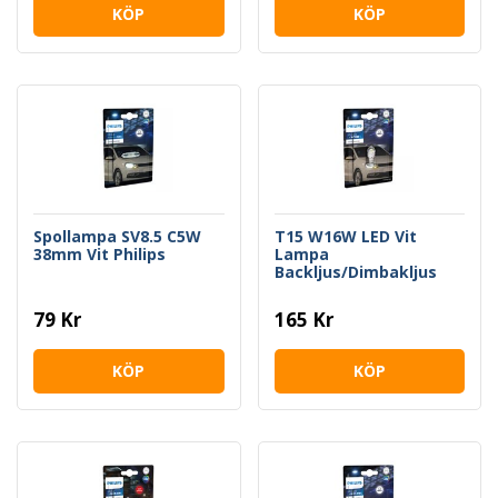
KÖP
KÖP
Spollampa SV8.5 C5W
T15 W16W LED Vit
38mm Vit Philips
Lampa
Backljus/Dimbakljus
Philips
79 Kr
165 Kr
KÖP
KÖP