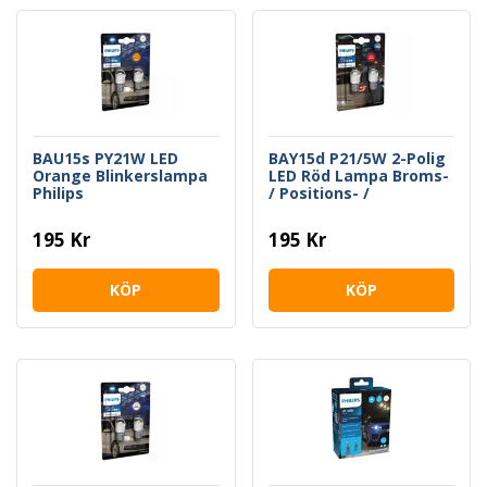
BAU15s PY21W LED
BAY15d P21/5W 2-Polig
Orange Blinkerslampa
LED Röd Lampa Broms-
Philips
/ Positions- /
Parkeringsljus Philips
195 Kr
195 Kr
KÖP
KÖP