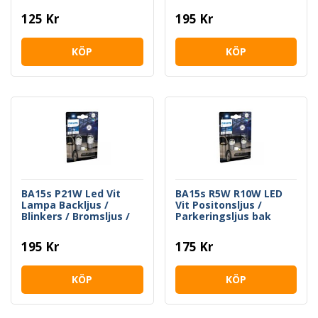
125 Kr
195 Kr
KÖP
KÖP
BA15s P21W Led Vit
BA15s R5W R10W LED
Lampa Backljus /
Vit Positonsljus /
Blinkers / Bromsljus /
Parkeringsljus bak
Dimbakljus Philips
195 Kr
175 Kr
KÖP
KÖP