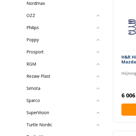
Nordmax
OZZ
Philips
Poppy
Prosport
H&R H
Mazda 
RGM
Höjnin
Rezaw Plast
Simota
6 006
Sparco
SuperVision
Turtle Nordic