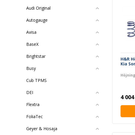
Audi Original
Autogauge
Avisa
BaseX
Brightstar
H&R H
Kia So
Busy
Höjnin
Cub TPMS
DEI
4 004
Flextra
FoliaTec
Geyer & Hosaja