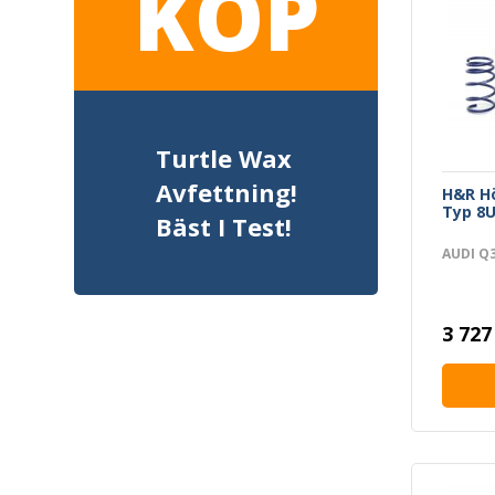
KÖP
Turtle Wax
Avfettning!
H&R Hö
Typ 8
Bäst I Test!
AUDI Q
3 727