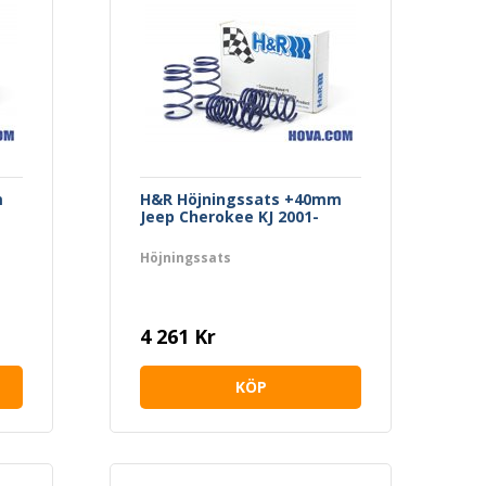
m
H&R Höjningssats +40mm
Jeep Cherokee KJ 2001-
Höjningssats
4 261 Kr
KÖP