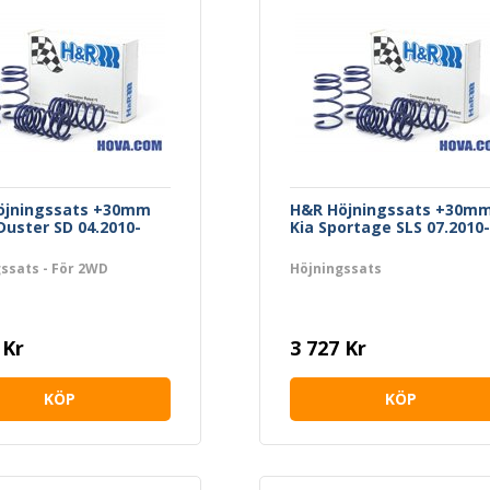
öjningssats +30mm
H&R Höjningssats +30m
Duster SD 04.2010-
Kia Sportage SLS 07.2010-
ssats - För 2WD
Höjningssats
 Kr
3 727 Kr
KÖP
KÖP