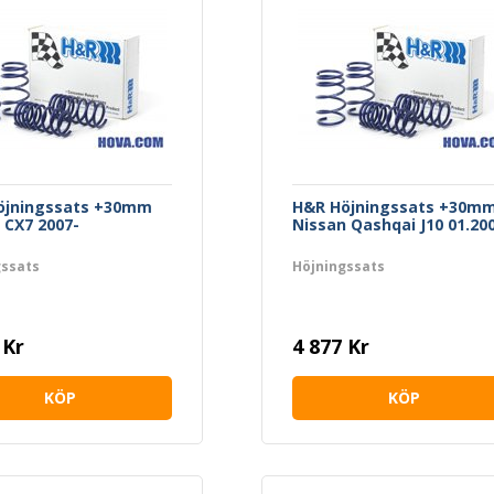
öjningssats +30mm
H&R Höjningssats +30m
CX7 2007-
Nissan Qashqai J10 01.20
gssats
Höjningssats
 Kr
4 877 Kr
KÖP
KÖP