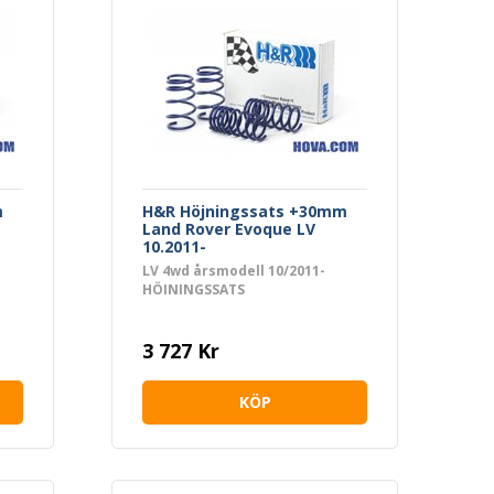
m
H&R Höjningssats +30mm
Land Rover Evoque LV
10.2011-
LV 4wd årsmodell 10/2011-
HÖJNINGSSATS
3 727 Kr
KÖP