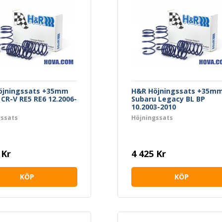
öjningssats +35mm
H&R Höjningssats +35m
CR-V RE5 RE6 12.2006-
Subaru Legacy BL BP
10.2003-2010
gssats
Höjningssats
 Kr
4 425 Kr
KÖP
KÖP