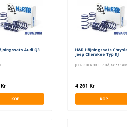
jningssats Audi Q3
H&R Höjningssats Chrysl
U
Jeep Cherokee Typ KJ
3
JEEP CHEROKEE / Höjer ca: 4
 Kr
4 261 Kr
KÖP
KÖP