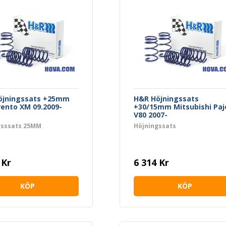
öjningssats +25mm
H&R Höjningssats
rento XM 09.2009-
+30/15mm Mitsubishi Paj
V80 2007-
gsssats 25MM
Höjningssats
 Kr
6 314 Kr
KÖP
KÖP