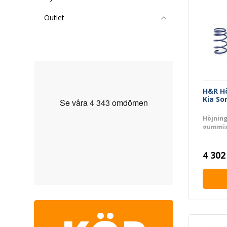
Outlet
H&R H
Kia So
Höjning
gummisk
använd
4 302