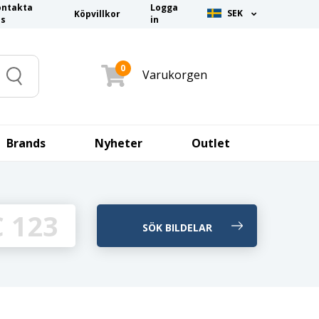
ontakta
Logga
SEK
Köpvillkor
ss
in
0
Varukorgen
Search
Brands
Nyheter
Outlet