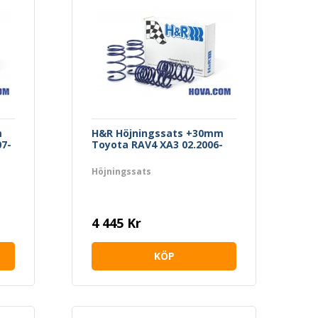
m
H&R Höjningssats +30mm
07-
Toyota RAV4 XA3 02.2006-
Höjningssats
4 445 Kr
KÖP