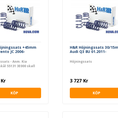
öjningssats +45mm
H&R Höjningssats 30/15
rento JC 2006-
Audi Q3 8U 01.2011-
ssats - Anm. Kia
Höjningssats
ål 55131 3E000 skall
as
 Kr
3 727 Kr
KÖP
KÖP