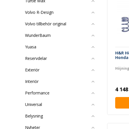
Turtle Wax
Volvo R-Design
Volvo tillbehör original
WunderBaum
Yuasa
H&R H
Honda 
Reservdelar
Höjnin
Exteriör
Interiör
4 148
Performance
Universal
Belysning
Nyheter