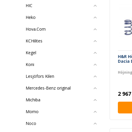
HIC
Heko
Hova.Com
KCHilites
Kegel
H&R H
Dacia 
Koni
Höjning
Lesjöfors Kilen
Mercedes-Benz original
2 967
Michiba
Momo
Noco