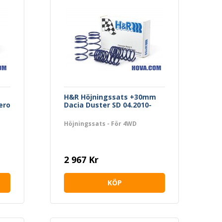
H&R Höjningssats +30mm
ero
Dacia Duster SD 04.2010-
Höjningssats - För 4WD
2 967 Kr
KÖP