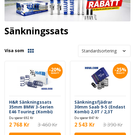
Sänkningssats
Visa som
-20%
-25%
RABATT
RABATT
H&R Sänkningssats
Sänkningsfjädrar
35mm BMW 3-Serien
30mm Saab 9-5 (Endast
E46 Touring (Kombi)
Kombi) 2,0T / 2,3T
09.1999-
Du sparar 692 Kr
Du sparar 847 Kr
2 768 Kr
3 460 Kr
2 543 Kr
3 390 Kr