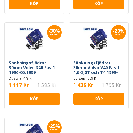
KÖP
KÖP
-30%
-20%
RABATT
RABATT
Sänkningsfjädrar
Sänkningsfjädrar
30mm Volvo S40 Fas 1
30mm Volvo V40 Fas 1
1996-05.1999
1,6-2,0T och T4 1999-
2000
Du sparar 478 Kr
Du sparar 359 Kr
1 117 Kr
1 595 Kr
1 436 Kr
1 795 Kr
KÖP
KÖP
-25%
RABATT