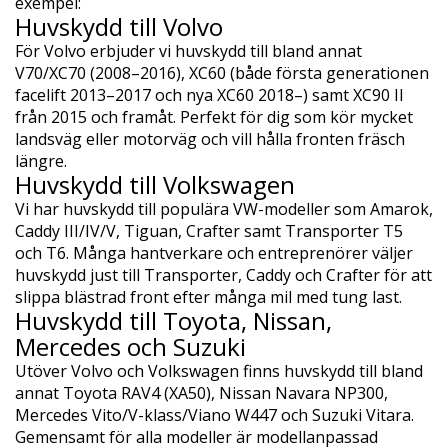
exempel:
Huvskydd till Volvo
För Volvo erbjuder vi huvskydd till bland annat
V70/XC70 (2008–2016), XC60 (både första generationen
facelift 2013–2017 och nya XC60 2018–) samt XC90 II
från 2015 och framåt. Perfekt för dig som kör mycket
landsväg eller motorväg och vill hålla fronten fräsch
längre.
Huvskydd till Volkswagen
Vi har huvskydd till populära VW-modeller som Amarok,
Caddy III/IV/V, Tiguan, Crafter samt Transporter T5
och T6. Många hantverkare och entreprenörer väljer
huvskydd just till Transporter, Caddy och Crafter för att
slippa blästrad front efter många mil med tung last.
Huvskydd till Toyota, Nissan,
Mercedes och Suzuki
Utöver Volvo och Volkswagen finns huvskydd till bland
annat Toyota RAV4 (XA50), Nissan Navara NP300,
Mercedes Vito/V-klass/Viano W447 och Suzuki Vitara.
Gemensamt för alla modeller är modellanpassad