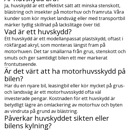
Ja, huvskydd är ett effektivt sätt att minska stenskott,
blästring och insekter på motorhuv och framruta. Våra
kunder som kör mycket landsväg eller med transportbil
märker tydlig skillnad på lackslitage över tid.
Vad är ett huvskydd?
Ett huvskydd är ett modellanpassat plastskydd, oftast i
rökfärgad akryl, som monteras längst fram på
motorhuven. Det tar smällarna från grus, stenskott och
smuts och ger samtidigt bilen ett mer markerat
frontutseende.
Är det värt att ha motorhuvsskydd på
bilen?
Har du en nyare bil, leasingbil eller kör mycket på grus-
och landsväg är ett motorhuvsskydd ofta väl
investerade pengar. Kostnaden för ett huvskydd är
betydligt lägre än omlackering av motorhuv och byten
av vindruta på grund av blästring.
Påverkar huvskyddet sikten eller
bilens kylning?