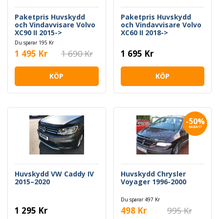
Paketpris Huvskydd
Paketpris Huvskydd
och Vindavvisare Volvo
och Vindavvisare Volvo
XC90 II 2015->
XC60 II 2018->
Du sparar 195 Kr
1 495 Kr
1 690 Kr
1 695 Kr
KÖP
KÖP
-50%
RABATT
Huvskydd VW Caddy IV
Huvskydd Chrysler
2015–2020
Voyager 1996-2000
Du sparar 497 Kr
1 295 Kr
498 Kr
995 Kr