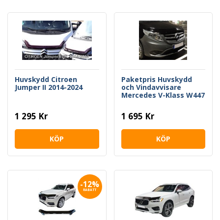
Huvskydd Citroen
Paketpris Huvskydd
Jumper II 2014-2024
och Vindavvisare
Mercedes V-Klass W447
2014->
1 295 Kr
1 695 Kr
KÖP
KÖP
-12%
RABATT