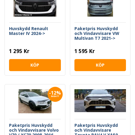
Huvskydd Renault
Paketpris Huvskydd
Master IV 2024->
och Vindavvisare VW
Multivan T7 2021->
1 295 Kr
1 595 Kr
KÖP
KÖP
-12%
RABATT
Paketpris Huvskydd
Paketpris Huvskydd
och Vindavvisare Volvo
och Vindavvisare
V70 / XC70 2008-2016
Toyota RAV4 V XA50