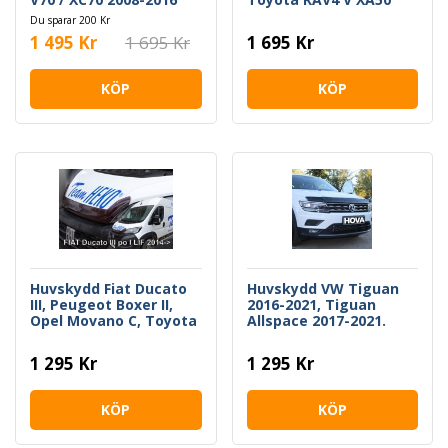
2019->
Du sparar 200 Kr
1 495 Kr
1 695 Kr
1 695 Kr
KÖP
KÖP
Huvskydd Fiat Ducato
Huvskydd VW Tiguan
III, Peugeot Boxer II,
2016-2021, Tiguan
Opel Movano C, Toyota
Allspace 2017-2021.
Proace Max, Citroen
Jumper III
1 295 Kr
1 295 Kr
KÖP
KÖP