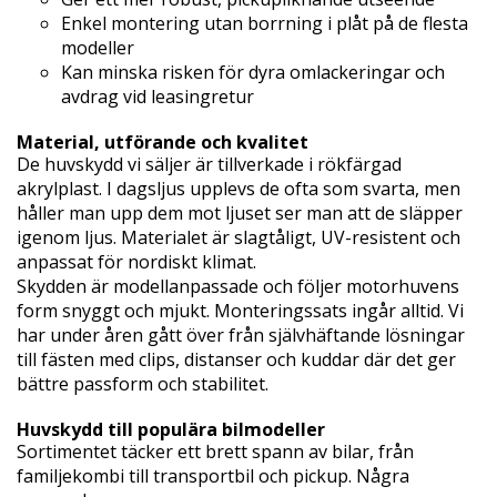
Enkel montering utan borrning i plåt på de flesta
modeller
Kan minska risken för dyra omlackeringar och
avdrag vid leasingretur
Material, utförande och kvalitet
De huvskydd vi säljer är tillverkade i rökfärgad
akrylplast. I dagsljus upplevs de ofta som svarta, men
håller man upp dem mot ljuset ser man att de släpper
igenom ljus. Materialet är slagtåligt, UV-resistent och
anpassat för nordiskt klimat.
Skydden är modellanpassade och följer motorhuvens
form snyggt och mjukt. Monteringssats ingår alltid. Vi
har under åren gått över från självhäftande lösningar
till fästen med clips, distanser och kuddar där det ger
bättre passform och stabilitet.
Huvskydd till populära bilmodeller
Sortimentet täcker ett brett spann av bilar, från
familjekombi till transportbil och pickup. Några