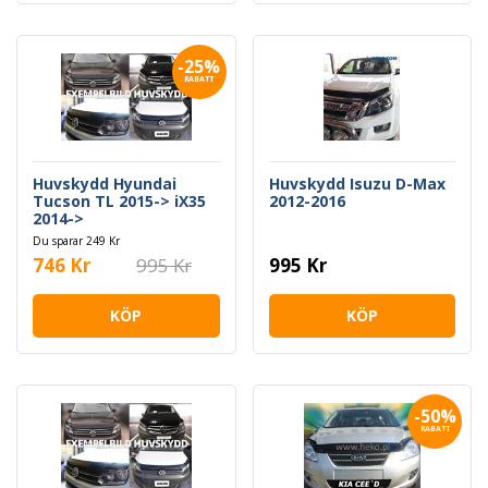
-25%
RABATT
Huvskydd Hyundai
Huvskydd Isuzu D-Max
Tucson TL 2015-> iX35
2012-2016
2014->
Du sparar 249 Kr
746 Kr
995 Kr
995 Kr
KÖP
KÖP
-50%
RABATT