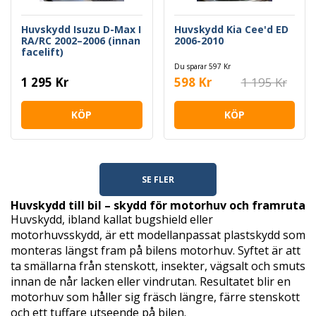
Huvskydd Isuzu D-Max I
Huvskydd Kia Cee'd ED
RA/RC 2002–2006 (innan
2006-2010
facelift)
Du sparar 597 Kr
1 295 Kr
598 Kr
1 195 Kr
KÖP
KÖP
SE FLER
Huvskydd till bil – skydd för motorhuv och framruta
Huvskydd, ibland kallat bugshield eller
motorhuvsskydd, är ett modellanpassat plastskydd som
monteras längst fram på bilens motorhuv. Syftet är att
ta smällarna från stenskott, insekter, vägsalt och smuts
innan de når lacken eller vindrutan. Resultatet blir en
motorhuv som håller sig fräsch längre, färre stenskott
och ett tuffare utseende på bilen.