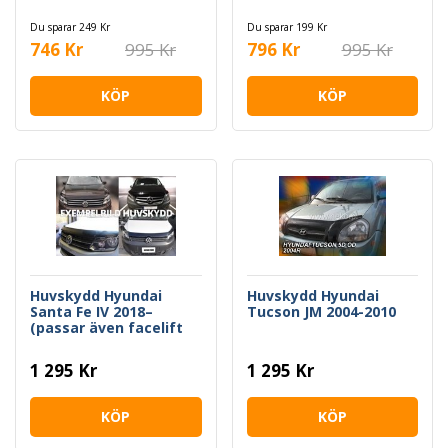
Du sparar 249 Kr
Du sparar 199 Kr
746 Kr
995 Kr
796 Kr
995 Kr
KÖP
KÖP
Huvskydd Hyundai
Huvskydd Hyundai
Santa Fe IV 2018–
Tucson JM 2004-2010
(passar även facelift
2021–)
1 295 Kr
1 295 Kr
KÖP
KÖP