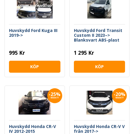
Huvskydd Ford Kuga III
Huvskydd Ford Transit
2019->
Custom II 2023–>
Blanksvart ABS-plast
995 Kr
1 295 Kr
KÖP
KÖP
-25%
-20%
RABATT
RABATT
Huvskydd Honda CR-V
Huvskydd Honda CR-V V
IV 2012-2015
från 2017->