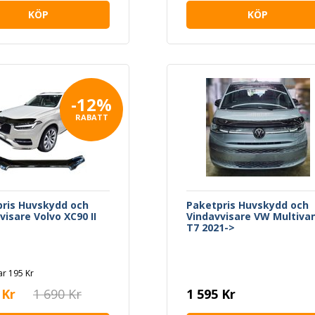
KÖP
KÖP
-12%
RABATT
ris Huvskydd och
Paketpris Huvskydd och
visare Volvo XC90 II
Vindavvisare VW Multiva
T7 2021->
r 195 Kr
 Kr
1 690 Kr
1 595 Kr