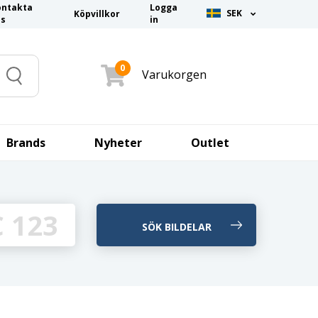
ontakta
Logga
SEK
Köpvillkor
ss
in
0
Varukorgen
Search
Brands
Nyheter
Outlet