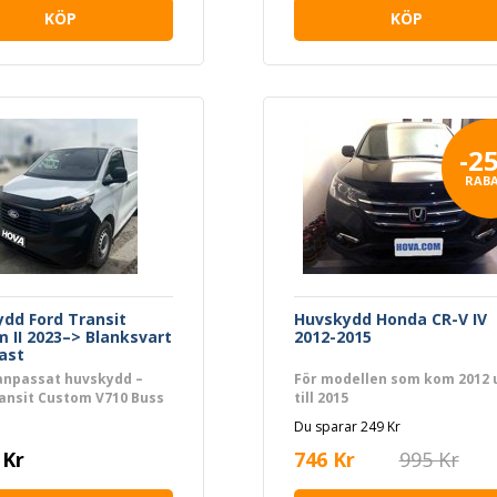
KÖP
KÖP
-2
RAB
dd Ford Transit
Huvskydd Honda CR-V IV
 II 2023–> Blanksvart
2012-2015
ast
anpassat huvskydd –
För modellen som kom 2012 
ansit Custom V710 Buss
till 2015
Du sparar 249 Kr
 Kr
746 Kr
995 Kr