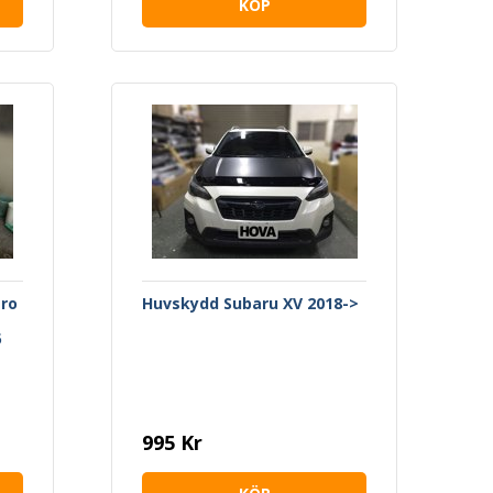
KÖP
ero
Huvskydd Subaru XV 2018->
5
995 Kr