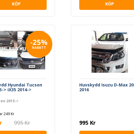
KÖP
KÖP
-25%
RABATT
ydd Hyundai Tucson
Huvskydd Isuzu D-Max 20
5-> iX35 2014->
2016
ten 2015->
r 249 Kr
r
995 Kr
995 Kr