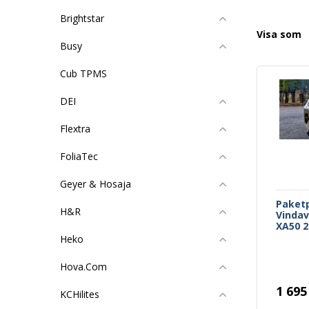
Brightstar
Visa som
Busy
Cub TPMS
DEI
Flextra
FoliaTec
Geyer & Hosaja
Paketp
H&R
Vindav
XA50 2
Heko
Hova.Com
1 695
KCHilites