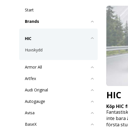
Start
Brands
HIC
Huvskydd
Armor All
Artfex
Audi Original
HIC
Autogauge
Köp HIC 
Fantastis
Avisa
inte bara 
första st
BaseX