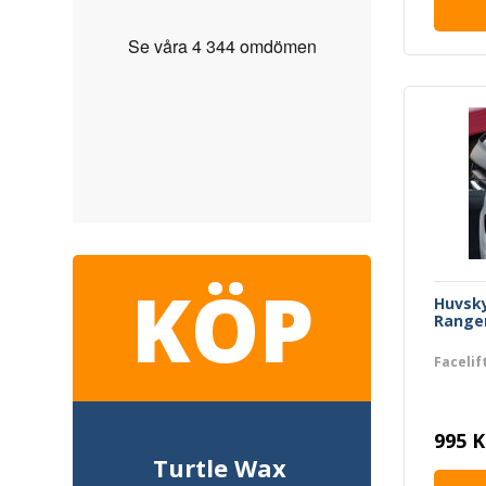
KÖP
Huvsky
Ranger
Facelif
995 K
Turtle Wax