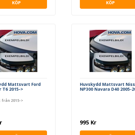
KÖP
KÖP
dd Mattsvart Ford
Huvskydd Mattsvart Nis
 T6 2015->
NP300 Navara D40 2005-2
t från 2015->
r
995 Kr