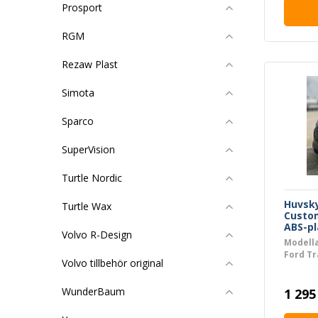
Prosport
RGM
Rezaw Plast
Simota
Sparco
SuperVision
Turtle Nordic
Huvsky
Turtle Wax
Custom
ABS-pl
Volvo R-Design
Modell
Ford Tr
Volvo tillbehör original
& Skåp
WunderBaum
1 295