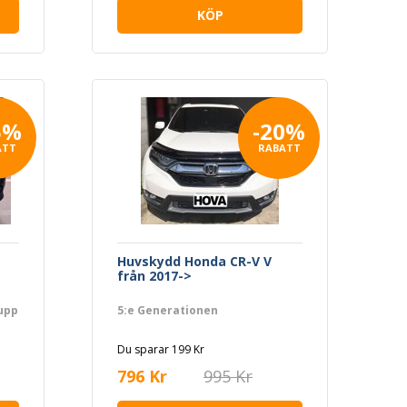
KÖP
5%
-20%
ATT
RABATT
Huvskydd Honda CR-V V
från 2017->
upp
5:e Generationen
Du sparar 199 Kr
796 Kr
995 Kr