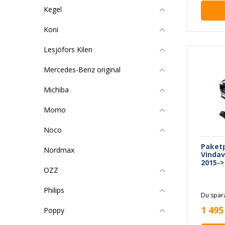
Kegel
Koni
Lesjöfors Kilen
Mercedes-Benz original
Michiba
Momo
Noco
Paketp
Nordmax
Vindav
2015->
OZZ
Philips
Du spara
1 495
Poppy