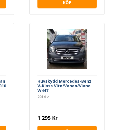
KÖP
san
Huvskydd Mercedes-Benz
010
V-Klass Vito/Vaneo/Viano
W447
2014->
1 295 Kr