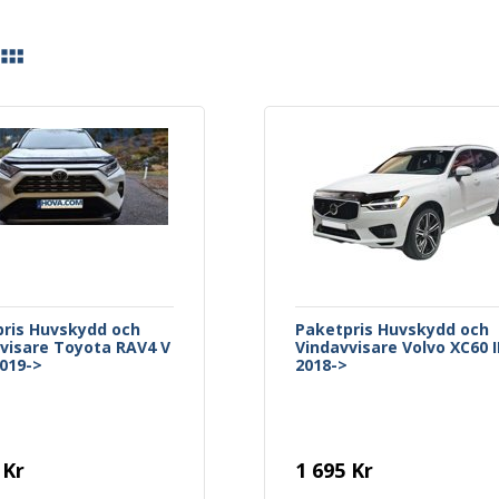
ris Huvskydd och
Paketpris Huvskydd och
visare Toyota RAV4 V
Vindavvisare Volvo XC60 I
019->
2018->
 Kr
1 695 Kr