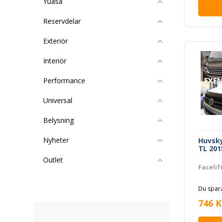
Yuasa
Reservdelar
Exteriör
Interiör
Performance
Universal
Belysning
Nyheter
Huvsk
TL 201
Outlet
Facelif
Du spara
746 K