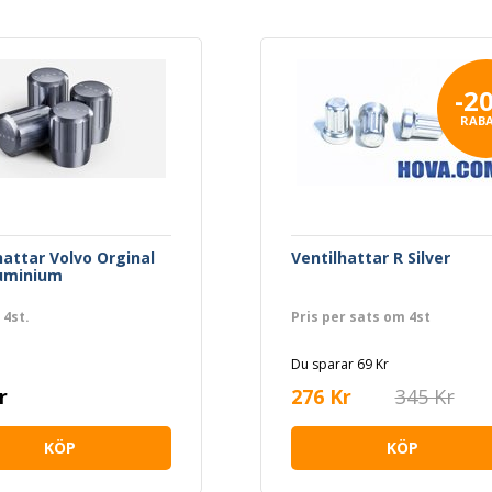
-2
RAB
hattar Volvo Orginal
Ventilhattar R Silver
luminium
 4st.
Pris per sats om 4st
Du sparar 69 Kr
r
276 Kr
345 Kr
KÖP
KÖP