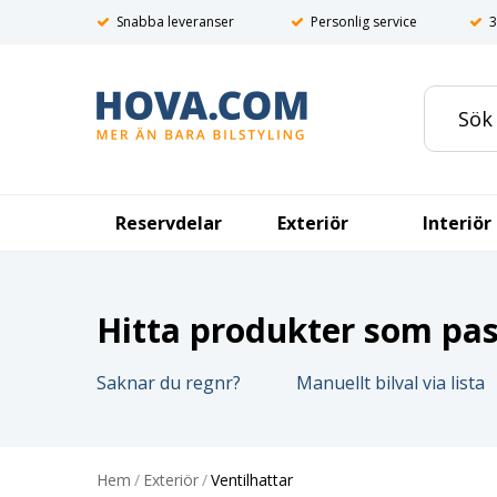
Snabba leveranser
Personlig service
3
Reservdelar
Exteriör
Interiör
Hitta produkter som pass
Saknar du regnr?
Manuellt bilval via lista
Hem
/
Exteriör
/
Ventilhattar