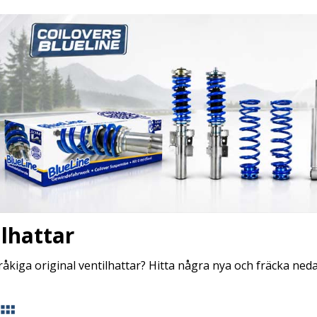
lhattar
råkiga original ventilhattar? Hitta några nya och fräcka ned