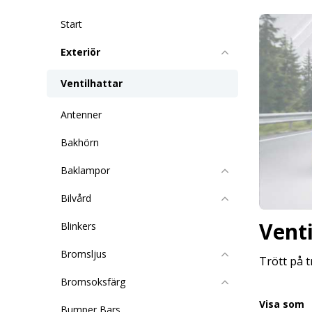
Start
Exteriör
Ventilhattar
Antenner
Bakhörn
Baklampor
Bilvård
Venti
Blinkers
Bromsljus
Trött på t
Bromsoksfärg
Visa som
Bumper Bars