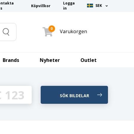
ontakta
Logga
SEK
Köpvillkor
ss
in
0
Varukorgen
Search
Brands
Nyheter
Outlet